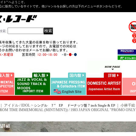
Tサイト" へようこそ。
心に販売しているサイトです。他ジャンルをお探しの方は下のメニューボタンからどうぞ。
検索
:
｜ アイドル / IDOL >
｜
小林千絵 C
シングル ７” EP ドーナッツ盤 7 inch Single & EP
FROM TIME IMMEMORIAL (MINT/MINT)) / 1983 JAPAN ORIGINAL "PROMO ONLY
品詳細