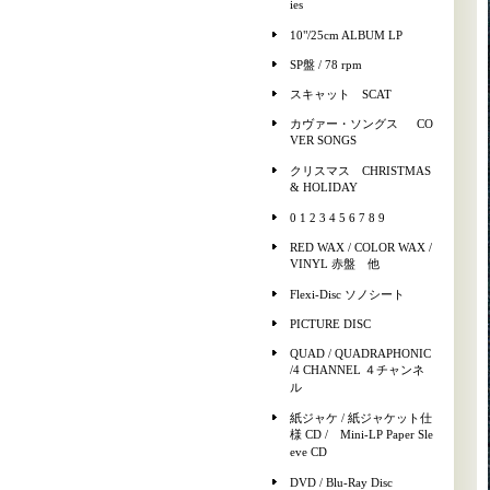
ies
10"/25cm ALBUM LP
SP盤 / 78 rpm
スキャット SCAT
カヴァー・ソングス CO
VER SONGS
クリスマス CHRISTMAS
& HOLIDAY
0 1 2 3 4 5 6 7 8 9
RED WAX / COLOR WAX /
VINYL 赤盤 他
Flexi-Disc ソノシート
PICTURE DISC
QUAD / QUADRAPHONIC
/4 CHANNEL ４チャンネ
ル
紙ジャケ / 紙ジャケット仕
様 CD / Mini-LP Paper Sle
eve CD
DVD / Blu-Ray Disc