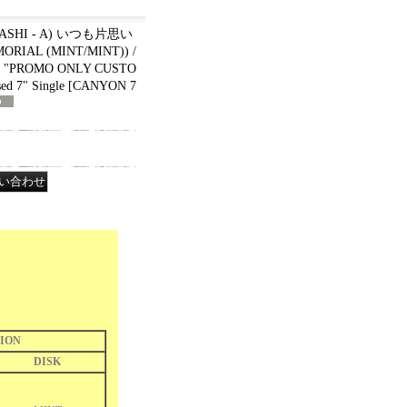
ASHI - A) いつも片思い
ORIAL (MINT/MINT)) /
L "PROMO ONLY CUSTO
d 7" Single
[
CANYON 7
ION
DISK