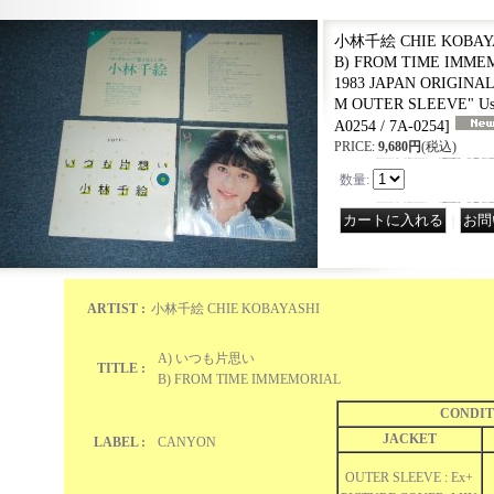
小林千絵 CHIE KOBAY
B) FROM TIME IMMEM
1983 JAPAN ORIGINA
M OUTER SLEEVE" Use
A0254 / 7A-0254
]
PRICE
:
9,680円
(税込)
数量
:
｜
ARTIST :
小林千絵 CHIE KOBAYASHI
A) いつも片思い
TITLE :
B) FROM TIME IMMEMORIAL
CONDIT
JACKET
LABEL :
CANYON
OUTER SLEEVE : Ex+