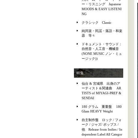
ー・リスニング Japanese
MOODS & EASY LISTENI
NG
クラシック Classic
純邦楽・民謡・落語・和楽
器 等々
ドキュメント・サウンド：
自然音・人工音・機械音
(NONE MUSIC ノン・ミュ
ージック))
特集
仙台 & 宮城県 出身のア
ーティスト＆関連曲 AR
TISTS of MIYAGI-PREF &
SENDAI
180 グラム 重量盤 180
Glam HEAVY Weight
自主制作盤 ロック / フォ
ーク / ジャズ/ ポップス /
他 Release from Indies / In
dependent Label All Categor