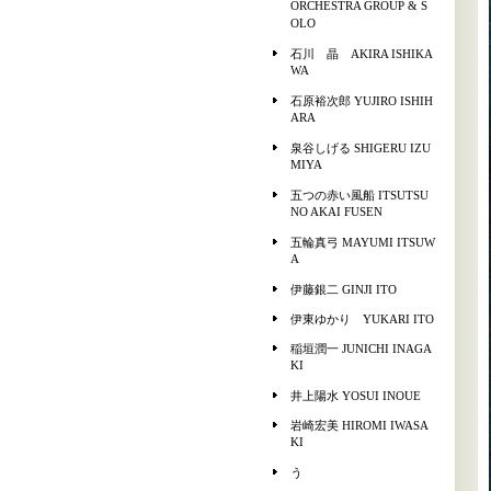
ORCHESTRA GROUP & S
OLO
石川 晶 AKIRA ISHIKA
WA
石原裕次郎 YUJIRO ISHIH
ARA
泉谷しげる SHIGERU IZU
MIYA
五つの赤い風船 ITSUTSU
NO AKAI FUSEN
五輪真弓 MAYUMI ITSUW
A
伊藤銀二 GINJI ITO
伊東ゆかり YUKARI ITO
稲垣潤一 JUNICHI INAGA
KI
井上陽水 YOSUI INOUE
岩崎宏美 HIROMI IWASA
KI
う