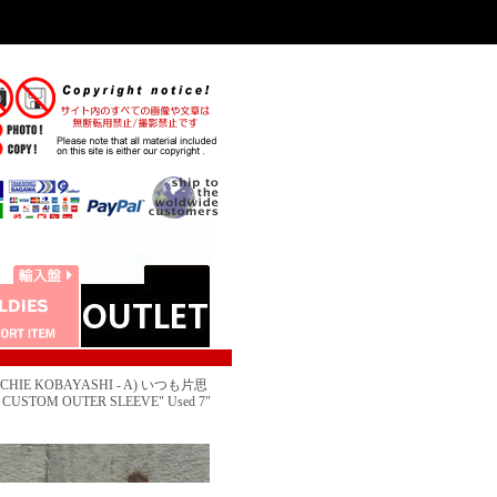
HIE KOBAYASHI - A) いつも片思
 CUSTOM OUTER SLEEVE" Used 7"