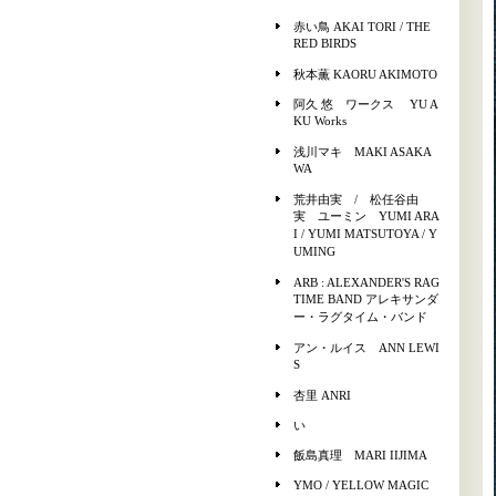
赤い鳥 AKAI TORI / THE
RED BIRDS
秋本薫 KAORU AKIMOTO
阿久 悠 ワークス YU A
KU Works
浅川マキ MAKI ASAKA
WA
荒井由実 / 松任谷由
実 ユーミン YUMI ARA
I / YUMI MATSUTOYA / Y
UMING
ARB : ALEXANDER'S RAG
TIME BAND アレキサンダ
ー・ラグタイム・バンド
アン・ルイス ANN LEWI
S
杏里 ANRI
い
飯島真理 MARI IIJIMA
YMO / YELLOW MAGIC