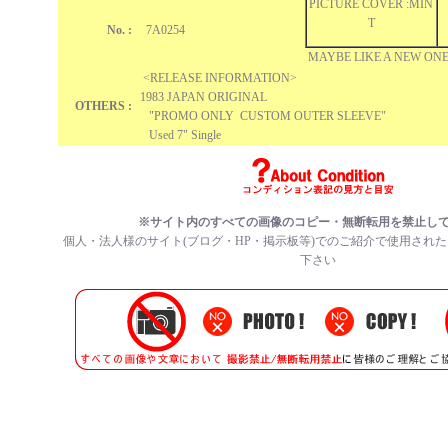
PICTURE COVER :MIN
T
No. :
7A0254
MAYBE LIKE A NEW ONE!
<RELEASE INFORMATION>
1983 JAPAN ORIGINAL
OTHERS :
"PROMO ONLY CUSTOM OUTER SLEEVE"
Used 7" Single
※サイト内のすべての
画像のコピー・無断転用を禁止
し
個人・法人様のサイト(ブログ・HP・掲示板等)でのご紹介で使用され
下さい