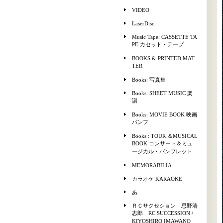
VIDEO
LaserDisc
Music Tape: CASSETTE TA
PE カセット・テープ
BOOKS & PRINTED MAT
TER
Books: 写真集
Books: SHEET MUSIC 楽
譜
Books: MOVIE BOOK 映画
パンフ
Books : TOUR ＆MUSICAL
BOOK コンサート＆ミュ
ージカル・パンフレット
MEMORABILIA
カラオケ KARAOKE
あ
ＲＣサクセション 忌野清
志郎 RC SUCCESSION /
KIYOSHIRO IMAWANO