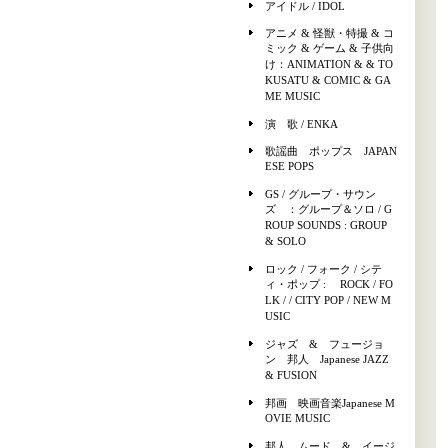
アイドル / IDOL
アニメ & 怪獣・特撮 & コ
ミック & ゲーム & 子供向
け：ANIMATION & & TO
KUSATU & COMIC & GA
ME MUSIC
演 歌 / ENKA
歌謡曲 ポップス JAPAN
ESE POPS
GS / グループ・サウン
ズ ：グループ＆ソロ / G
ROUP SOUNDS : GROUP
& SOLO
ロック / フォーク / シテ
ィ・ポップ : ROCK / FO
LK / / CITY POP / NEW M
USIC
ジャズ & フュージョ
ン 邦人 Japanese JAZZ
& FUSION
邦画 映画音楽Japanese M
OVIE MUSIC
邦人 ムード & イージ