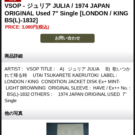
VSOP - ジュリア JULIA / 1974 JAPAN
ORIGINAL Used 7" Single
[LONDON / KING
BS(L)-1832]
PRICE
:
3,080円
(税込)
商品詳細
ARTIST : VSOP TITLE : A) ジュリア JULIA B) 歌いつか
れて帰る時 UTAI TSUKARETE KAERUTOKI LABEL :
LONDON / KING CONDITION JACKET DISK Ex+ MINT-
LIGHT BROWNING ORIGINAL SLEEVE : HAVE / Ex++ No. :
BS(L)-1832 OTHERS : 1974 JAPAN ORIGINAL USED 7"
Single
他の写真