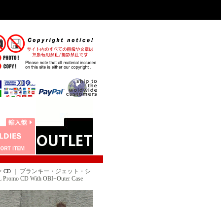
>
｜
ブランキー・ジェット・シ
CD
omo CD With OBI+Outer Case