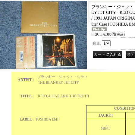
ブランキー・ジェット・シ
EY JET CITY - RED 
/ 1991 JAPAN ORIGINA
uter Case
[
TOSHIBA EM
PRICE
:
6,380円
(税込)
数量
:
｜
ブランキー・ジェット・シティ
ARTIST :
THE BLANKEY JET CITY
TITLE :
RED GUITAR AND THE TRUTH
CONDITIO
JACKET
LABEL :
TOSHIBA EMI
MINT-