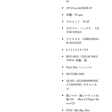
ies
10"/25cm ALBUM LP
SP盤 / 78 rpm
スキャット SCAT
カヴァー・ソングス CO
VER SONGS
クリスマス CHRISTMAS
& HOLIDAY
0 1 2 3 4 5 6 7 8 9
RED WAX / COLOR WAX /
VINYL 赤盤 他
Flexi-Disc ソノシート
PICTURE DISC
QUAD / QUADRAPHONIC
/4 CHANNEL ４チャンネ
ル
紙ジャケ / 紙ジャケット仕
様 CD / Mini-LP Paper Sle
eve CD
DVD / Blu-Ray Disc