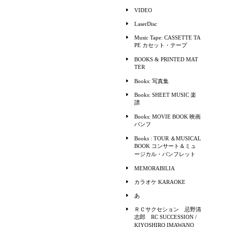
VIDEO
LaserDisc
Music Tape: CASSETTE TA
PE カセット・テープ
BOOKS & PRINTED MAT
TER
Books: 写真集
Books: SHEET MUSIC 楽
譜
Books: MOVIE BOOK 映画
パンフ
Books : TOUR ＆MUSICAL
BOOK コンサート＆ミュ
ージカル・パンフレット
MEMORABILIA
カラオケ KARAOKE
あ
ＲＣサクセション 忌野清
志郎 RC SUCCESSION /
KIYOSHIRO IMAWANO