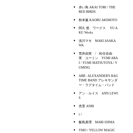
赤い鳥 AKAI TORI / THE
RED BIRDS
秋本薫 KAORU AKIMOTO
阿久 悠 ワークス YU A
KU Works
浅川マキ MAKI ASAKA
WA
荒井由実 / 松任谷由
実 ユーミン YUMI ARA
I / YUMI MATSUTOYA / Y
UMING
ARB : ALEXANDER'S RAG
TIME BAND アレキサンダ
ー・ラグタイム・バンド
アン・ルイス ANN LEWI
S
杏里 ANRI
い
飯島真理 MARI IIJIMA
YMO / YELLOW MAGIC