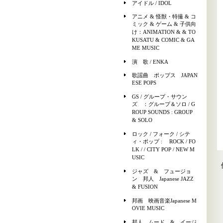
アイドル / IDOL
アニメ & 怪獣・特撮 & コ
ミック & ゲーム & 子供向
け：ANIMATION & & TO
KUSATU & COMIC & GA
ME MUSIC
演 歌 / ENKA
歌謡曲 ポップス JAPAN
ESE POPS
GS / グループ・サウン
ズ ：グループ＆ソロ / G
ROUP SOUNDS : GROUP
& SOLO
ロック / フォーク / シテ
ィ・ポップ : ROCK / FO
LK / / CITY POP / NEW M
USIC
ジャズ & フュージョ
ン 邦人 Japanese JAZZ
& FUSION
邦画 映画音楽Japanese M
OVIE MUSIC
邦人 ムード & イージ