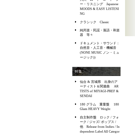
ー・リスニング Japanese
MOODS & EASY LISTENI
NG
クラシック Classic
純邦楽・民謡・落語・和楽
器 等々
ドキュメント・サウンド：
自然音・人工音・機械音
(NONE MUSIC ノン・ミュ
ージック))
特集
仙台 & 宮城県 出身のア
ーティスト＆関連曲 AR
TISTS of MIYAGI-PREF &
SENDAI
180 グラム 重量盤 180
Glam HEAVY Weight
自主制作盤 ロック / フォ
ーク / ジャズ/ ポップス /
他 Release from Indies / In
dependent Label All Categor