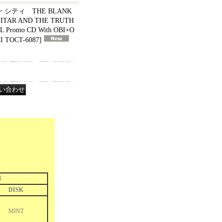
ティ THE BLANK
GUITAR AND THE TRUTH
L Promo CD With OBI+O
I TOCT-6087
]
N
DISK
MINT