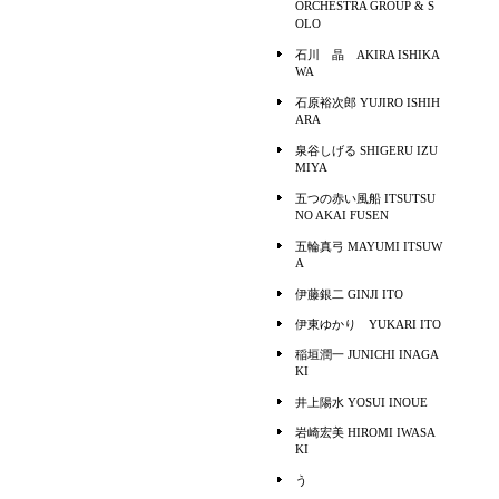
ORCHESTRA GROUP & S
OLO
石川 晶 AKIRA ISHIKA
WA
石原裕次郎 YUJIRO ISHIH
ARA
泉谷しげる SHIGERU IZU
MIYA
五つの赤い風船 ITSUTSU
NO AKAI FUSEN
五輪真弓 MAYUMI ITSUW
A
伊藤銀二 GINJI ITO
伊東ゆかり YUKARI ITO
稲垣潤一 JUNICHI INAGA
KI
井上陽水 YOSUI INOUE
岩崎宏美 HIROMI IWASA
KI
う