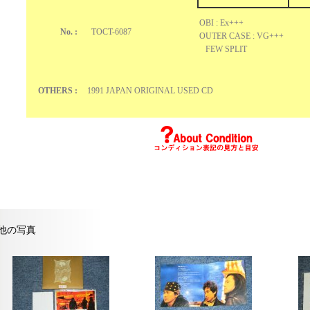
OBI : Ex+++
No. :
TOCT-6087
OUTER CASE : VG+++
FEW SPLIT
OTHERS :
1991 JAPAN ORIGINAL USED CD
他の写真