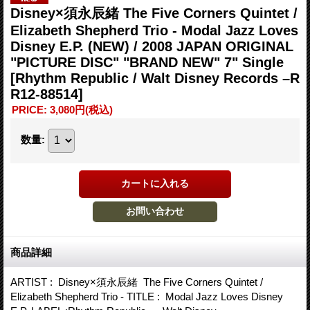
Disney×須永辰緒 The Five Corners Quintet /
Elizabeth Shepherd Trio - Modal Jazz Loves
Disney E.P. (NEW) / 2008 JAPAN ORIGINAL
"PICTURE DISC" "BRAND NEW" 7" Single
[Rhythm Republic / Walt Disney Records –R
R12-88514]
PRICE
:
3,080円
(税込)
数量
:
商品詳細
ARTIST : Disney×須永辰緒 The Five Corners Quintet /
Elizabeth Shepherd Trio - TITLE : Modal Jazz Loves Disney