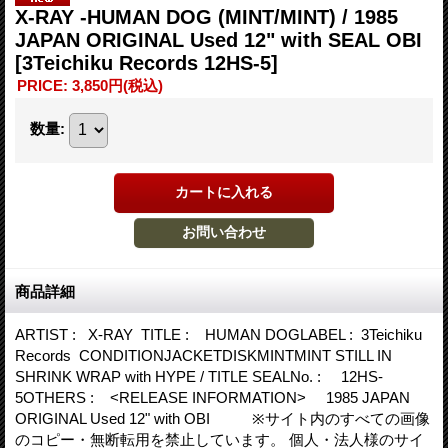
X-RAY -HUMAN DOG (MINT/MINT) / 1985
JAPAN ORIGINAL Used 12" with SEAL OBI
[3Teichiku Records 12HS-5]
PRICE
:
3,850円
(税込)
数量
:
商品詳細
ARTIST : X-RAY TITLE : HUMAN DOGLABEL : 3Teichiku
Records CONDITIONJACKETDISKMINTMINT STILL IN
SHRINK WRAP with HYPE / TITLE SEALNo. : 12HS-
5OTHERS : <RELEASE INFORMATION> 1985 JAPAN
ORIGINAL Used 12" with OBI ※サイト内のすべての画像
のコピー・無断転用を禁止しています。 個人・法人様のサイ