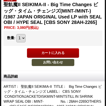
聖飢魔II SEIKIMA-II - Big Time Changes ビ
ッグ・タイム・チェンジズ(MINT-/MINT-)
/1987 JAPAN ORIGINAL Used LP with SEAL
OBI / HYPE SEAL
[CBS SONY 28AH-2265]
PRICE
:
3,080円
(税込)
数量
:
商品詳細
ARTIST : 聖飢魔II SEIKIMA-II TITLE : Big Time Changes ビ
ッグ・タイム・チェンジズ LABEL : CBS SONY
CONDITIONJACKETDISKMINT-MINTSTILL IN SHRINK
WRAP SEAL OBI : MINT- No. : 28AH-2265OTHERS