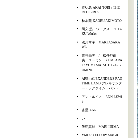
赤い鳥 AKAI TORI / THE
RED BIRDS
秋本薫 KAORU AKIMOTO
阿久 悠 ワークス YU A
KU Works
浅川マキ MAKI ASAKA
WA
荒井由実 / 松任谷由
実 ユーミン YUMI ARA
I / YUMI MATSUTOYA / Y
UMING
ARB : ALEXANDER'S RAG
TIME BAND アレキサンダ
ー・ラグタイム・バンド
アン・ルイス ANN LEWI
S
杏里 ANRI
い
飯島真理 MARI IIJIMA
YMO / YELLOW MAGIC