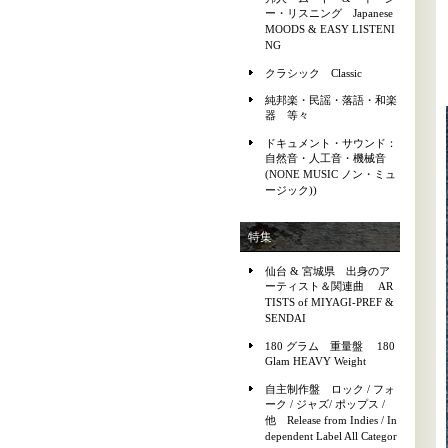
ー・リスニング Japanese
MOODS & EASY LISTENI
NG
クラシック Classic
純邦楽・民謡・落語・和楽
器 等々
ドキュメント・サウンド：
自然音・人工音・機械音
(NONE MUSIC ノン・ミュ
ージック))
特集
仙台 & 宮城県 出身のア
ーティスト＆関連曲 AR
TISTS of MIYAGI-PREF &
SENDAI
180 グラム 重量盤 180
Glam HEAVY Weight
自主制作盤 ロック / フォ
ーク / ジャズ/ ポップス /
他 Release from Indies / In
dependent Label All Categor