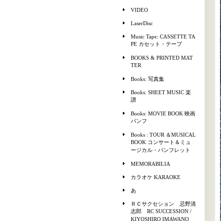
VIDEO
LaserDisc
Music Tape: CASSETTE TA
PE カセット・テープ
BOOKS & PRINTED MAT
TER
Books: 写真集
Books: SHEET MUSIC 楽
譜
Books: MOVIE BOOK 映画
パンフ
Books : TOUR ＆MUSICAL
BOOK コンサート＆ミュ
ージカル・パンフレット
MEMORABILIA
カラオケ KARAOKE
あ
ＲＣサクセション 忌野清
志郎 RC SUCCESSION /
KIYOSHIRO IMAWANO