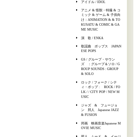
アイドル / IDOL
アニメ & 怪獣・特撮 & コ
ミック & ゲーム & 子供向
け：ANIMATION & & TO
KUSATU & COMIC & GA
ME MUSIC
演 歌 / ENKA
歌謡曲 ポップス JAPAN
ESE POPS
GS / グループ・サウン
ズ ：グループ＆ソロ / G
ROUP SOUNDS : GROUP
& SOLO
ロック / フォーク / シテ
ィ・ポップ : ROCK / FO
LK / / CITY POP / NEW M
USIC
ジャズ & フュージョ
ン 邦人 Japanese JAZZ
& FUSION
邦画 映画音楽Japanese M
OVIE MUSIC
邦人 ムード & イージ