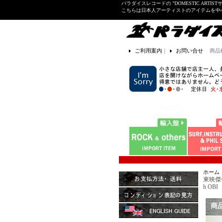
パラダイスレコードの "DOMESTIC ARTIS
こちらは日本人アーティストのアイテムを中
ご利用案内
｜
お問い合せ
商品
ホーム
東映傑作
h OBI
商