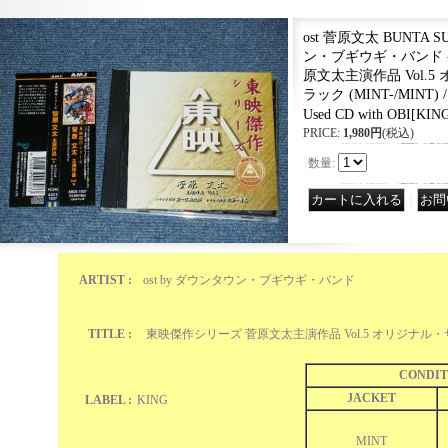
ost 菅原文太 BUNTA 
ン・ブギウギ・バンド 
原文太主演作品 Vol.
ラック (MINT-/MINT) /
Used CD with OBI
[
KING
PRICE
:
1,980円
(税込)
数量
:
｜
ARTIST :
ost by ダウンタウン・ブギウギ・バンド
TITLE :
東映傑作シリーズ 菅原文太主演作品 Vol.5 オリジナル
CONDIT
JACKET
LABEL :
KING
MINT