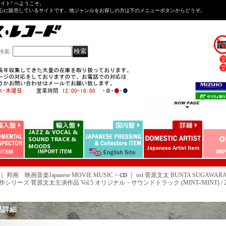
Tサイト" へようこそ。
心に販売しているサイトです。他ジャンルをお探しの方は下のメニューボタンからどうぞ。
検索
:
｜ 邦画 映画音楽Japanese MOVIE MUSIC >
｜
ost 菅原文太 BUNTA SUGA
CD
シリーズ 菅原文太主演作品 Vol.5 オリジナル・サウンドトラック (MINT-/MINT) / 2000 JA
品詳細