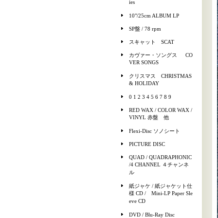
ies
10"/25cm ALBUM LP
SP盤 / 78 rpm
スキャット SCAT
カヴァー・ソングス CO
VER SONGS
クリスマス CHRISTMAS
& HOLIDAY
0 1 2 3 4 5 6 7 8 9
RED WAX / COLOR WAX /
VINYL 赤盤 他
Flexi-Disc ソノシート
PICTURE DISC
QUAD / QUADRAPHONIC
/4 CHANNEL ４チャンネ
ル
紙ジャケ / 紙ジャケット仕
様 CD / Mini-LP Paper Sle
eve CD
DVD / Blu-Ray Disc