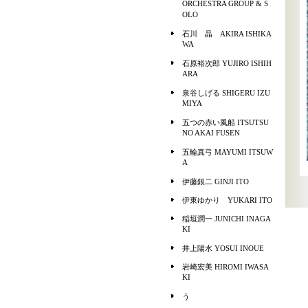
ORCHESTRA GROUP & S
OLO
石川 晶 AKIRA ISHIKA
WA
石原裕次郎 YUJIRO ISHIH
ARA
泉谷しげる SHIGERU IZU
MIYA
五つの赤い風船 ITSUTSU
NO AKAI FUSEN
五輪真弓 MAYUMI ITSUW
A
伊藤銀二 GINJI ITO
伊東ゆかり YUKARI ITO
稲垣潤一 JUNICHI INAGA
KI
井上陽水 YOSUI INOUE
岩崎宏美 HIROMI IWASA
KI
う