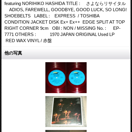
featuring NORIHIKO HASHIDA TITLE : さよならリサイタル
ADIOS, FAREWELL, GOODBYE, GOOD LUCK, SO LONG!
SHOEBELTS LABEL : EXPRESS / TOSHIBA
CONDITION JACKET DISK Ex+ Ex++ EDGE SPLIT AT TOP
RIGHT CORNER 9cm OBI : NON / MISSING No. : EP-
7771 OTHERS : 1970 JAPAN ORIGINAL Used LP
RED WAX VINYL / 赤盤
他の写真