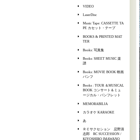
VIDEO
LaserDisc
Music Tape: CASSETTE TA
PE カセット・テープ
BOOKS & PRINTED MAT
TER
Books: 写真集
Books: SHEET MUSIC 楽
譜
Books: MOVIE BOOK 映画
パンフ
Books : TOUR ＆MUSICAL
BOOK コンサート＆ミュ
ージカル・パンフレット
MEMORABILIA
カラオケ KARAOKE
あ
ＲＣサクセション 忌野清
志郎 RC SUCCESSION /
KIYOSHIRO IMAWANO