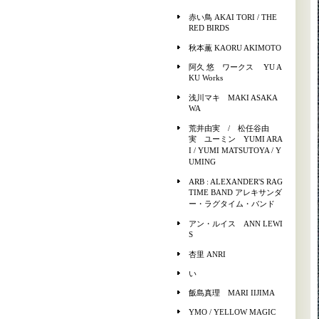
赤い鳥 AKAI TORI / THE
RED BIRDS
秋本薫 KAORU AKIMOTO
阿久 悠 ワークス YU A
KU Works
浅川マキ MAKI ASAKA
WA
荒井由実 / 松任谷由
実 ユーミン YUMI ARA
I / YUMI MATSUTOYA / Y
UMING
ARB : ALEXANDER'S RAG
TIME BAND アレキサンダ
ー・ラグタイム・バンド
アン・ルイス ANN LEWI
S
杏里 ANRI
い
飯島真理 MARI IIJIMA
YMO / YELLOW MAGIC