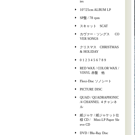
ies
10"/25cm ALBUM LP
SP盤 / 78 rpm
スキャット SCAT
カヴァー・ソングス CO
VER SONGS
クリスマス CHRISTMAS
& HOLIDAY
0 1 2 3 4 5 6 7 8 9
RED WAX / COLOR WAX /
VINYL 赤盤 他
Flexi-Disc ソノシート
PICTURE DISC
QUAD / QUADRAPHONIC
/4 CHANNEL ４チャンネ
ル
紙ジャケ / 紙ジャケット仕
様 CD / Mini-LP Paper Sle
eve CD
DVD / Blu-Ray Disc