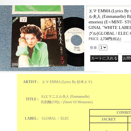
エマ EMMA (Lyrics 
ル夫人 (Emmanuelle) B
emories) (E+/MINT- ST
GINAL "WHITE LABEL
グル
[
GLOBAL / ELEC 
PRICE
:
2,750円
(税込)
数量
:
｜
ARTIST :
エマ EMMA (Lyrics By 杉本エマ)
A)エマニエル夫人 (Emmanuelle)
TITLE :
B)別離の匂い (Street Of Memories)
CONDIT
LABEL :
GLOBAL / ELEC
JACKET