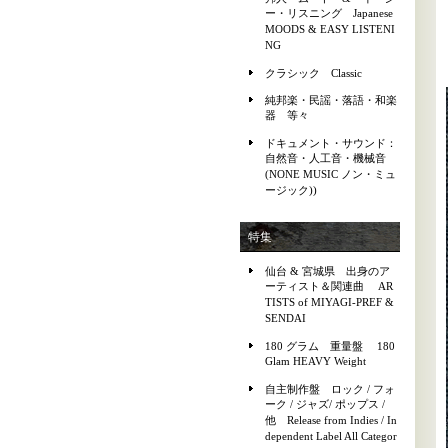
ー・リスニング Japanese
MOODS & EASY LISTENI
NG
クラシック Classic
純邦楽・民謡・落語・和楽
器 等々
ドキュメント・サウンド：
自然音・人工音・機械音
(NONE MUSIC ノン・ミュ
ージック))
特集
仙台 & 宮城県 出身のア
ーティスト＆関連曲 AR
TISTS of MIYAGI-PREF &
SENDAI
180 グラム 重量盤 180
Glam HEAVY Weight
自主制作盤 ロック / フォ
ーク / ジャズ/ ポップス /
他 Release from Indies / In
dependent Label All Categor