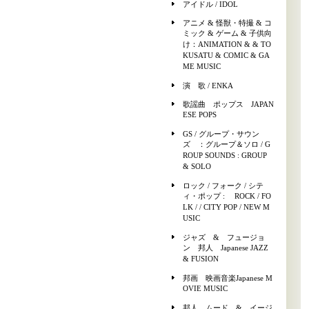
アイドル / IDOL
アニメ & 怪獣・特撮 & コ
ミック & ゲーム & 子供向
け：ANIMATION & & TO
KUSATU & COMIC & GA
ME MUSIC
演 歌 / ENKA
歌謡曲 ポップス JAPAN
ESE POPS
GS / グループ・サウン
ズ ：グループ＆ソロ / G
ROUP SOUNDS : GROUP
& SOLO
ロック / フォーク / シテ
ィ・ポップ : ROCK / FO
LK / / CITY POP / NEW M
USIC
ジャズ & フュージョ
ン 邦人 Japanese JAZZ
& FUSION
邦画 映画音楽Japanese M
OVIE MUSIC
邦人 ムード & イージ