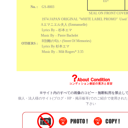
Ex+
No. :
GS-8003
SEAL ON FRONT COVE
1974 JAPAN ORIGINAL "WHITE LABEL PROMO" Use
Aエマニエル夫人 (Emmanuelle)
Lyrics By – 杉本エマ
Music By – Pierre Bachelet
B別離の匂い (Street Of Memories)
OTHERS :
Lyrics By 杉本エマ
Music By – Milt Rogers* 3:35
※サイト内のすべての
画像のコピー・無断転用を禁止
し
個人・法人様のサイト(ブログ・HP・掲示板等)でのご紹介で使用され
下さい