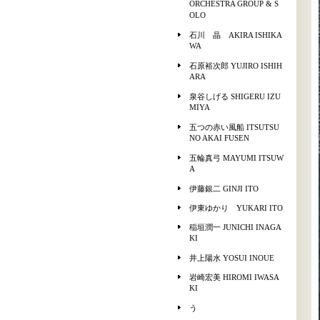
ORCHESTRA GROUP & S
OLO
石川 晶 AKIRA ISHIKA
WA
石原裕次郎 YUJIRO ISHIH
ARA
泉谷しげる SHIGERU IZU
MIYA
五つの赤い風船 ITSUTSU
NO AKAI FUSEN
五輪真弓 MAYUMI ITSUW
A
伊藤銀二 GINJI ITO
伊東ゆかり YUKARI ITO
稲垣潤一 JUNICHI INAGA
KI
井上陽水 YOSUI INOUE
岩崎宏美 HIROMI IWASA
KI
う