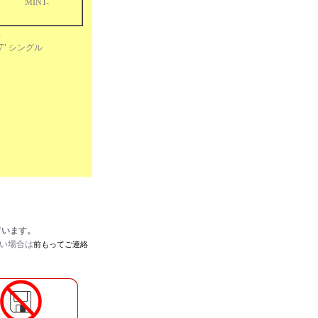
MINT-
R
d 7" シングル
ています。
たい場合は
前もってご連絡