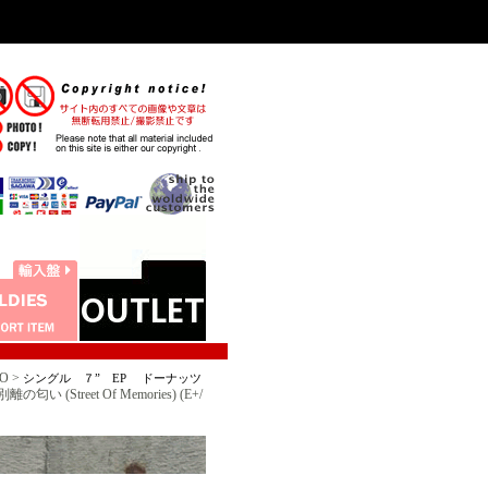
O >
シングル ７” EP ドーナッツ
匂い (Street Of Memories) (E+/