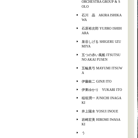
ORCHESTRA GROUP & S
OLO
石川 晶 AKIRA ISHIKA
WA
石原裕次郎 YUJIRO ISHIH
ARA
泉谷しげる SHIGERU IZU
MIYA
五つの赤い風船 ITSUTSU
NO AKAI FUSEN
五輪真弓 MAYUMI ITSUW
A
伊藤銀二 GINJI ITO
伊東ゆかり YUKARI ITO
稲垣潤一 JUNICHI INAGA
KI
井上陽水 YOSUI INOUE
岩崎宏美 HIROMI IWASA
KI
う