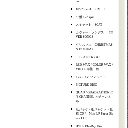
ies
10"/25cm ALBUM LP
SP盤 / 78 rpm
スキャット SCAT
カヴァー・ソングス CO
VER SONGS
クリスマス CHRISTMAS
& HOLIDAY
0 1 2 3 4 5 6 7 8 9
RED WAX / COLOR WAX /
VINYL 赤盤 他
Flexi-Disc ソノシート
PICTURE DISC
QUAD / QUADRAPHONIC
/4 CHANNEL ４チャンネ
ル
紙ジャケ / 紙ジャケット仕
様 CD / Mini-LP Paper Sle
eve CD
DVD / Blu-Ray Disc