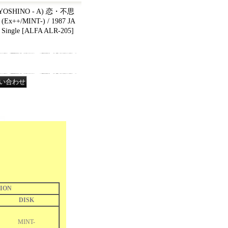
OSHINO - A) 恋・不思
+/MINT-) / 1987 JA
Single
[
ALFA ALR-205
]
ION
DISK
MINT-