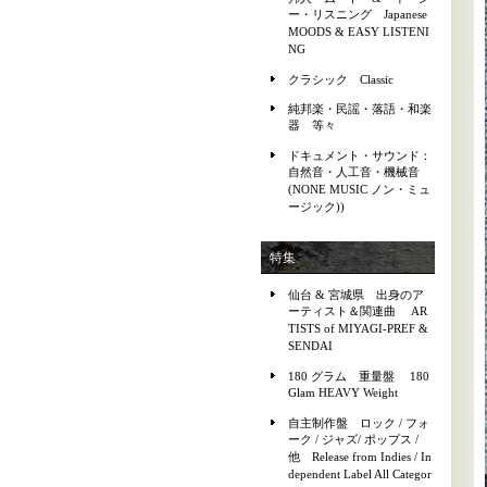
ー・リスニング Japanese
MOODS & EASY LISTENI
NG
クラシック Classic
純邦楽・民謡・落語・和楽
器 等々
ドキュメント・サウンド：
自然音・人工音・機械音
(NONE MUSIC ノン・ミュ
ージック))
特集
仙台 & 宮城県 出身のア
ーティスト＆関連曲 AR
TISTS of MIYAGI-PREF &
SENDAI
180 グラム 重量盤 180
Glam HEAVY Weight
自主制作盤 ロック / フォ
ーク / ジャズ/ ポップス /
他 Release from Indies / In
dependent Label All Categor