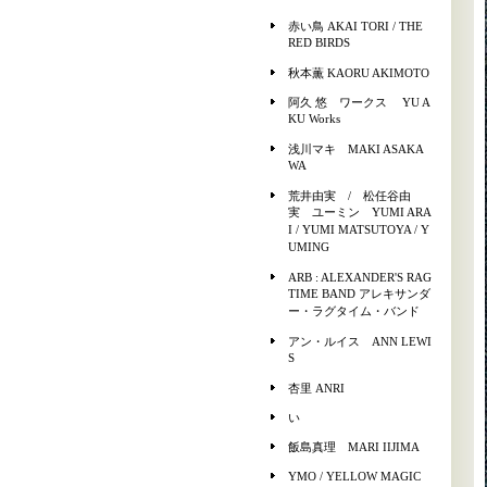
赤い鳥 AKAI TORI / THE
RED BIRDS
秋本薫 KAORU AKIMOTO
阿久 悠 ワークス YU A
KU Works
浅川マキ MAKI ASAKA
WA
荒井由実 / 松任谷由
実 ユーミン YUMI ARA
I / YUMI MATSUTOYA / Y
UMING
ARB : ALEXANDER'S RAG
TIME BAND アレキサンダ
ー・ラグタイム・バンド
アン・ルイス ANN LEWI
S
杏里 ANRI
い
飯島真理 MARI IIJIMA
YMO / YELLOW MAGIC