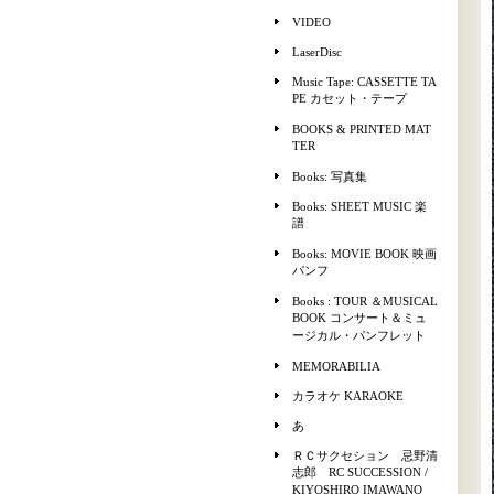
VIDEO
LaserDisc
Music Tape: CASSETTE TA
PE カセット・テープ
BOOKS & PRINTED MAT
TER
Books: 写真集
Books: SHEET MUSIC 楽
譜
Books: MOVIE BOOK 映画
パンフ
Books : TOUR ＆MUSICAL
BOOK コンサート＆ミュ
ージカル・パンフレット
MEMORABILIA
カラオケ KARAOKE
あ
ＲＣサクセション 忌野清
志郎 RC SUCCESSION /
KIYOSHIRO IMAWANO