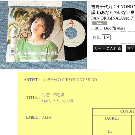
吉野千代乃 CHIYONO Y
議 B)あなたのいない夏 (Ex+
PAN ORIGINALUsed 7" 
PRICE
:
1,650円
(税込)
数量
:
｜
ARTIST :
吉野千代乃 CHIYONO YOSHINO
A) 恋・不思議
TITLE :
B)あなたのいない夏
CONDIT
LABEL :
ALFA
JACKET
Ex++