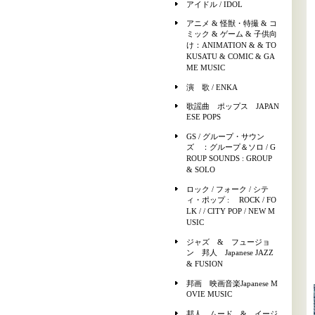
アイドル / IDOL
アニメ & 怪獣・特撮 & コ
ミック & ゲーム & 子供向
け：ANIMATION & & TO
KUSATU & COMIC & GA
ME MUSIC
演 歌 / ENKA
歌謡曲 ポップス JAPAN
ESE POPS
GS / グループ・サウン
ズ ：グループ＆ソロ / G
ROUP SOUNDS : GROUP
& SOLO
ロック / フォーク / シテ
ィ・ポップ : ROCK / FO
LK / / CITY POP / NEW M
USIC
ジャズ & フュージョ
ン 邦人 Japanese JAZZ
& FUSION
邦画 映画音楽Japanese M
OVIE MUSIC
邦人 ムード & イージ