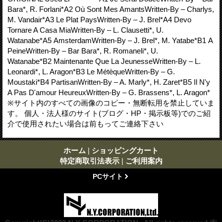
Bara*, R. Forlani*A2 Où Sont Mes AmantsWritten-By – Charlys,
M. Vandair*A3 Le Plat PaysWritten-By – J. Brel*A4 Devo
Tornare A Casa MiaWritten-By – L. Clausetti*, U.
Watanabe*A5 AmsterdamWritten-By – J. Brel*, M. Yatabe*B1 A
PeineWritten-By – Bar Bara*, R. Romaneli*, U.
Watanabe*B2 Maintenante Que La JeunesseWritten-By – L.
Leonardi*, L. Aragon*B3 Le MétèqueWritten-By – G.
Moustaki*B4 PartisanWritten-By – A. Marly*, H. Zaret*B5 Il N'y
A Pas D'amour HeureuxWritten-By – G. Brassens*, L. Aragon*
※サイト内のすべての画像のコピー・無断転用を禁止していま
す。 個人・法人様のサイト(ブログ・HP・掲示板等)でのご紹
介で使用されたい場合は前もってご連絡下さい
ホーム
|
ショッピングカート
特定商取引法表示
|
ご利用案内
PCサイト