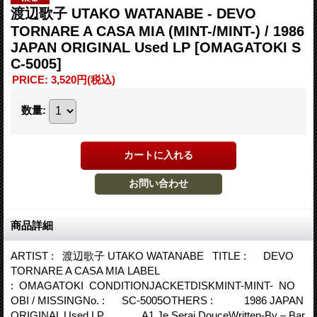
渡辺歌子 UTAKO WATANABE - DEVO
TORNARE A CASA MIA (MINT-/MINT-) / 1986
JAPAN ORIGINAL Used LP
[OMAGATOKI S
C-5005]
PRICE
:
3,520円
(税込)
数量
:
商品詳細
ARTIST : 渡辺歌子 UTAKO WATANABE TITLE : DEVO
TORNARE A CASA MIA LABEL
: OMAGATOKI CONDITIONJACKETDISKMINT-MINT- NO
OBI / MISSINGNo. : SC-5005OTHERS : 1986 JAPAN
ORIGINAL Used LP A1 Je Serai DouceWritten-By – Bar