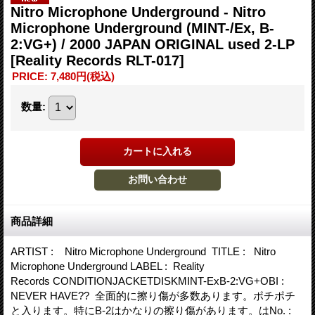
Nitro Microphone Underground - Nitro
Microphone Underground (MINT-/Ex, B-
2:VG+) / 2000 JAPAN ORIGINAL used 2-LP
[Reality Records RLT-017]
PRICE
:
7,480円
(税込)
数量
:
商品詳細
ARTIST : Nitro Microphone Underground TITLE : Nitro
Microphone Underground LABEL : Reality
Records CONDITIONJACKETDISKMINT-ExB-2:VG+OBI :
NEVER HAVE?? 全面的に擦り傷が多数あります。ポチポチ
と入ります。特にB-2はかなりの擦り傷があります。はNo. :