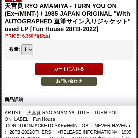
天宮良 RYO AMAMIYA - TURN YOU ON
(Ex+/MINT-) / 1985 JAPAN ORIGINAL "With
AUTOGRAPHED 直筆サイン入りジャケット"
used LP
[Fun House 28FB-2022]
PRICE
:
6,380円
(税込)
数量
:
商品詳細
ARTIST : 天宮良 RYO AMAMIYA TITLE : TURN YOU
ON LABEL : Fun House
CONDITIONJACKETDISKEx+MINT-OBI : NEVER HAVENo.
: 28FB-2022OTHERS : <RELEASE INFORMATION> 1985