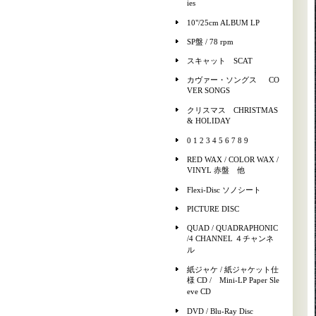
ies
10"/25cm ALBUM LP
SP盤 / 78 rpm
スキャット SCAT
カヴァー・ソングス CO
VER SONGS
クリスマス CHRISTMAS
& HOLIDAY
0 1 2 3 4 5 6 7 8 9
RED WAX / COLOR WAX /
VINYL 赤盤 他
Flexi-Disc ソノシート
PICTURE DISC
QUAD / QUADRAPHONIC
/4 CHANNEL ４チャンネ
ル
紙ジャケ / 紙ジャケット仕
様 CD / Mini-LP Paper Sle
eve CD
DVD / Blu-Ray Disc