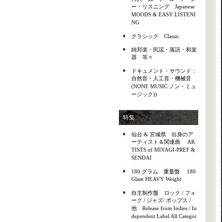
ー・リスニング Japanese
MOODS & EASY LISTENI
NG
クラシック Classic
純邦楽・民謡・落語・和楽
器 等々
ドキュメント・サウンド：
自然音・人工音・機械音
(NONE MUSIC ノン・ミュ
ージック))
特集
仙台 & 宮城県 出身のア
ーティスト＆関連曲 AR
TISTS of MIYAGI-PREF &
SENDAI
180 グラム 重量盤 180
Glam HEAVY Weight
自主制作盤 ロック / フォ
ーク / ジャズ/ ポップス /
他 Release from Indies / In
dependent Label All Categor