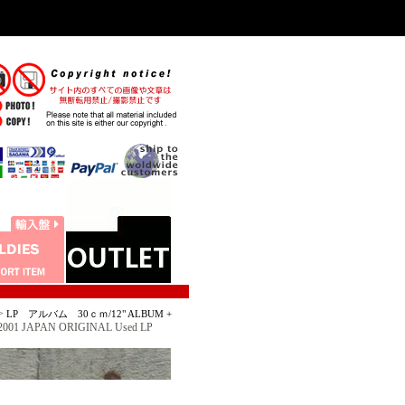
>
LP アルバム 30ｃｍ/12" ALBUM +
2001 JAPAN ORIGINAL Used LP