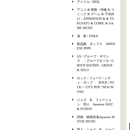
アイドル / IDOL
アニメ & 怪獣・特撮 & コ
ミック & ゲーム & 子供向
け：ANIMATION & & TO
KUSATU & COMIC & GA
ME MUSIC
演 歌 / ENKA
歌謡曲 ポップス JAPAN
ESE POPS
GS / グループ・サウン
ズ ：グループ＆ソロ / G
ROUP SOUNDS : GROUP
& SOLO
ロック / フォーク / シテ
ィ・ポップ : ROCK / FO
LK / / CITY POP / NEW M
USIC
ジャズ & フュージョ
ン 邦人 Japanese JAZZ
& FUSION
邦画 映画音楽Japanese M
OVIE MUSIC
邦人 ムード & イージ