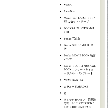
VIDEO
LaserDisc
Music Tape: CASSETTE TA
PE カセット・テープ
BOOKS & PRINTED MAT
TER
Books: 写真集
Books: SHEET MUSIC 楽
譜
Books: MOVIE BOOK 映画
パンフ
Books : TOUR ＆MUSICAL
BOOK コンサート＆ミュ
ージカル・パンフレット
MEMORABILIA
カラオケ KARAOKE
あ
ＲＣサクセション 忌野清
志郎 RC SUCCESSION /
KIYOSHIRO IMAWANO