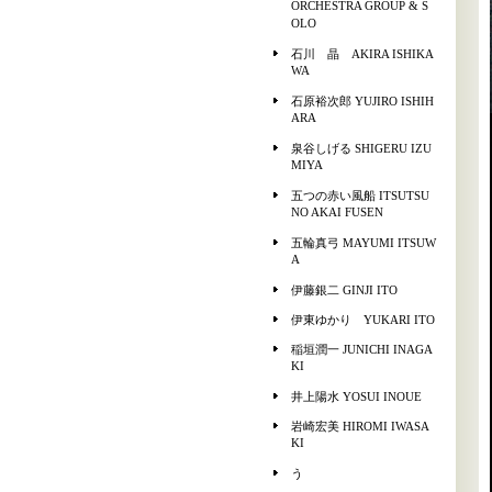
ORCHESTRA GROUP & S
OLO
石川 晶 AKIRA ISHIKA
WA
石原裕次郎 YUJIRO ISHIH
ARA
泉谷しげる SHIGERU IZU
MIYA
五つの赤い風船 ITSUTSU
NO AKAI FUSEN
五輪真弓 MAYUMI ITSUW
A
伊藤銀二 GINJI ITO
伊東ゆかり YUKARI ITO
稲垣潤一 JUNICHI INAGA
KI
井上陽水 YOSUI INOUE
岩崎宏美 HIROMI IWASA
KI
う