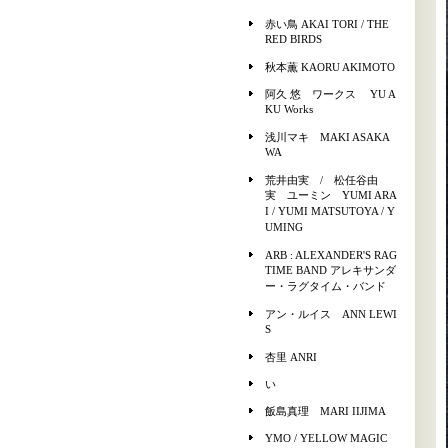
赤い鳥 AKAI TORI / THE
RED BIRDS
秋本薫 KAORU AKIMOTO
阿久 悠 ワークス YU A
KU Works
浅川マキ MAKI ASAKA
WA
荒井由実 / 松任谷由
実 ユーミン YUMI ARA
I / YUMI MATSUTOYA / Y
UMING
ARB : ALEXANDER'S RAG
TIME BAND アレキサンダ
ー・ラグタイム・バンド
アン・ルイス ANN LEWI
S
杏里 ANRI
い
飯島真理 MARI IIJIMA
YMO / YELLOW MAGIC