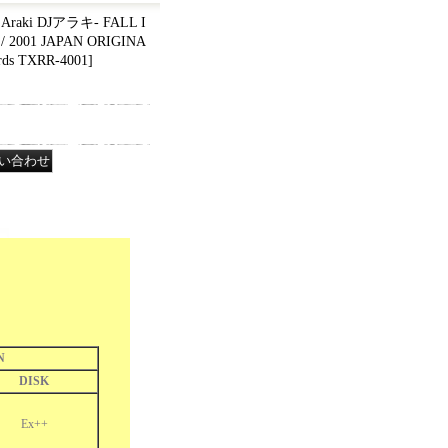
Araki DJアラキ- FALL I
/ 2001 JAPAN ORIGINA
ords TXRR-4001
]
N
DISK
Ex++