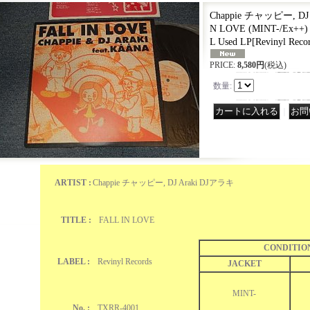
Chappie チャッピー, DJ 
N LOVE (MINT-/Ex++) 
L Used LP
[
Revinyl Rec
PRICE
:
8,580円
(税込)
数量
:
｜
ARTIST :
Chappie チャッピー, DJ Araki DJアラキ
TITLE :
FALL IN LOVE
CONDITIO
LABEL :
Revinyl Records
JACKET
MINT-
No. :
TXRR-4001