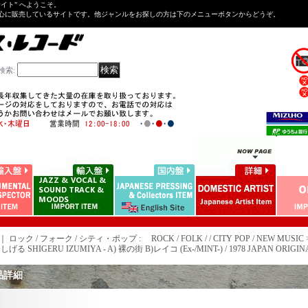
Tサイト" へようこそ。
心に販売しているサイトです。他ジャンルをお探しの方は下のメニューボタンからどうぞ。
検索
:
｜ ロック / フォーク / シティ・ポップ : ROCK / FOLK / / CITY POP / NEW MUSIC 
げる SHIGERU IZUMIYA - A) 裸の街 B)レイコ (Ex-/MINT-) / 1978 JAPAN ORIGINAL
品詳細