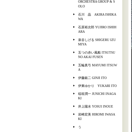
ORCHESTRA GROUP & S
OLO
石川 晶 AKIRA ISHIKA
WA
石原裕次郎 YUJIRO ISHIH
ARA
泉谷しげる SHIGERU IZU
MIYA
五つの赤い風船 ITSUTSU
NO AKAI FUSEN
五輪真弓 MAYUMI ITSUW
A
伊藤銀二 GINJI ITO
伊東ゆかり YUKARI ITO
稲垣潤一 JUNICHI INAGA
KI
井上陽水 YOSUI INOUE
岩崎宏美 HIROMI IWASA
KI
う