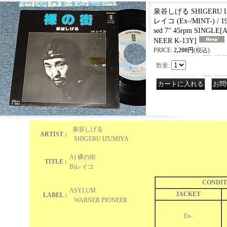
泉谷しげる SHIGERU IZ
レイコ (Ex-/MINT-) / 1
sed 7" 45rpm SINGLE
[
A
NEER K-13Y
]
PRICE
:
2,200円
(税込)
数量
:
｜
泉谷しげる
ARTIST :
SHIGERU IZUMIYA
A) 裸の街
TITLE :
B)レイコ
CONDIT
ASYLUM
JACKET
LABEL :
WARNER PIONEER
Ex-