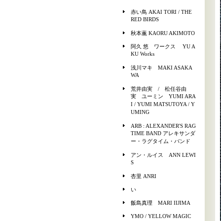
赤い鳥 AKAI TORI / THE
RED BIRDS
秋本薫 KAORU AKIMOTO
阿久 悠 ワークス YU A
KU Works
浅川マキ MAKI ASAKA
WA
荒井由実 / 松任谷由
実 ユーミン YUMI ARA
I / YUMI MATSUTOYA / Y
UMING
ARB : ALEXANDER'S RAG
TIME BAND アレキサンダ
ー・ラグタイム・バンド
アン・ルイス ANN LEWI
S
杏里 ANRI
い
飯島真理 MARI IIJIMA
YMO / YELLOW MAGIC