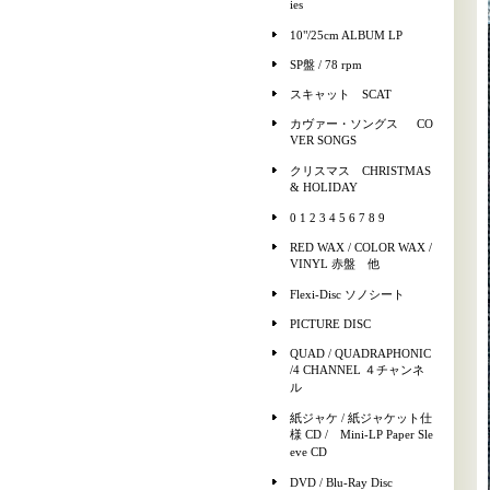
ies
10"/25cm ALBUM LP
SP盤 / 78 rpm
スキャット SCAT
カヴァー・ソングス CO
VER SONGS
クリスマス CHRISTMAS
& HOLIDAY
0 1 2 3 4 5 6 7 8 9
RED WAX / COLOR WAX /
VINYL 赤盤 他
Flexi-Disc ソノシート
PICTURE DISC
QUAD / QUADRAPHONIC
/4 CHANNEL ４チャンネ
ル
紙ジャケ / 紙ジャケット仕
様 CD / Mini-LP Paper Sle
eve CD
DVD / Blu-Ray Disc