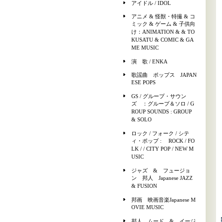
アイドル / IDOL
アニメ & 怪獣・特撮 & コ
ミック & ゲーム & 子供向
け：ANIMATION & & TO
KUSATU & COMIC & GA
ME MUSIC
演 歌 / ENKA
歌謡曲 ポップス JAPAN
ESE POPS
GS / グループ・サウン
ズ ：グループ＆ソロ / G
ROUP SOUNDS : GROUP
& SOLO
ロック / フォーク / シテ
ィ・ポップ : ROCK / FO
LK / / CITY POP / NEW M
USIC
ジャズ & フュージョ
ン 邦人 Japanese JAZZ
& FUSION
邦画 映画音楽Japanese M
OVIE MUSIC
邦人 ムード & イージ