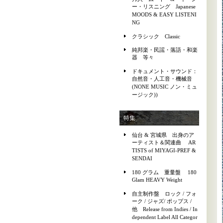
ー・リスニング Japanese
MOODS & EASY LISTENI
NG
クラシック Classic
純邦楽・民謡・落語・和楽
器 等々
ドキュメント・サウンド：
自然音・人工音・機械音
(NONE MUSIC ノン・ミュ
ージック))
特集
仙台 & 宮城県 出身のア
ーティスト＆関連曲 AR
TISTS of MIYAGI-PREF &
SENDAI
180 グラム 重量盤 180
Glam HEAVY Weight
自主制作盤 ロック / フォ
ーク / ジャズ/ ポップス /
他 Release from Indies / In
dependent Label All Categor