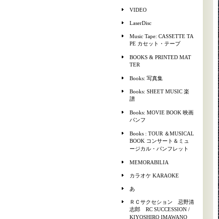
VIDEO
LaserDisc
Music Tape: CASSETTE TA
PE カセット・テープ
BOOKS & PRINTED MAT
TER
Books: 写真集
Books: SHEET MUSIC 楽
譜
Books: MOVIE BOOK 映画
パンフ
Books : TOUR ＆MUSICAL
BOOK コンサート＆ミュ
ージカル・パンフレット
MEMORABILIA
カラオケ KARAOKE
あ
ＲＣサクセション 忌野清
志郎 RC SUCCESSION /
KIYOSHIRO IMAWANO