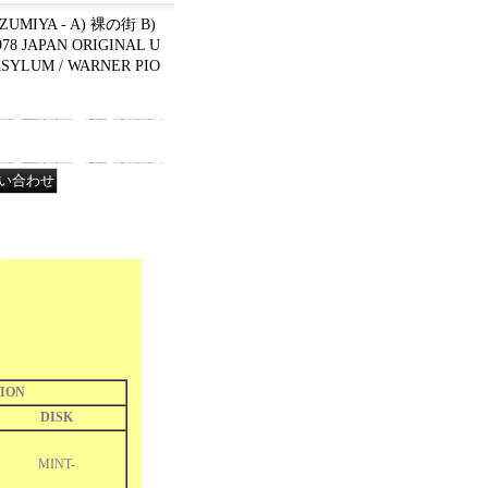
UMIYA - A) 裸の街 B)
978 JAPAN ORIGINAL U
SYLUM / WARNER PIO
ION
DISK
MINT-