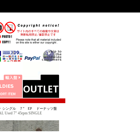
>
シングル ７” EP ドーナッツ盤
 Used 7" 45rpm SINGLE