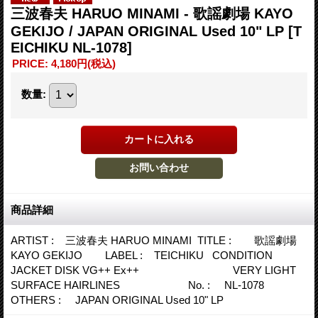
三波春夫 HARUO MINAMI - 歌謡劇場 KAYO
GEKIJO / JAPAN ORIGINAL Used 10" LP
[T
EICHIKU NL-1078]
PRICE
:
4,180円
(税込)
数量
:
商品詳細
ARTIST : 三波春夫 HARUO MINAMI TITLE : 歌謡劇場
KAYO GEKIJO LABEL : TEICHIKU CONDITION
JACKET DISK VG++ Ex++ VERY LIGHT
SURFACE HAIRLINES No. : NL-1078
OTHERS : JAPAN ORIGINAL Used 10" LP