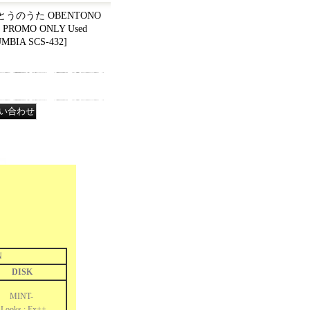
とうのうた OBENTONO
L PROMO ONLY Used
MBIA SCS-432
]
N
DISK
MINT-
Looks : Ex++