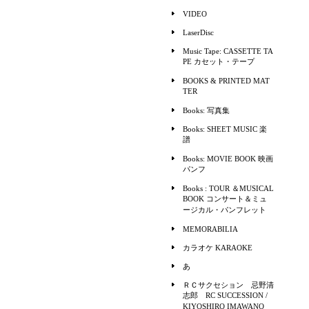
VIDEO
LaserDisc
Music Tape: CASSETTE TA
PE カセット・テープ
BOOKS & PRINTED MAT
TER
Books: 写真集
Books: SHEET MUSIC 楽
譜
Books: MOVIE BOOK 映画
パンフ
Books : TOUR ＆MUSICAL
BOOK コンサート＆ミュ
ージカル・パンフレット
MEMORABILIA
カラオケ KARAOKE
あ
ＲＣサクセション 忌野清
志郎 RC SUCCESSION /
KIYOSHIRO IMAWANO