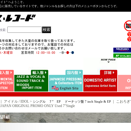
Tサイト" へようこそ。
心に販売しているサイトです。他ジャンルをお探しの方は下のメニューボタンからどうぞ。
検索
:
｜ アイドル / IDOL >
｜
こおろぎ’
シングル ７” EP ドーナッツ盤 7 inch Single & EP
 JAPAN ORIGINAL PROMO ONLY Used 7"Single
品詳細