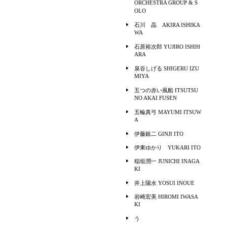
ORCHESTRA GROUP & S
OLO
石川 晶 AKIRA ISHIKA
WA
石原裕次郎 YUJIRO ISHIH
ARA
泉谷しげる SHIGERU IZU
MIYA
五つの赤い風船 ITSUTSU
NO AKAI FUSEN
五輪真弓 MAYUMI ITSUW
A
伊藤銀二 GINJI ITO
伊東ゆかり YUKARI ITO
稲垣潤一 JUNICHI INAGA
KI
井上陽水 YOSUI INOUE
岩崎宏美 HIROMI IWASA
KI
う