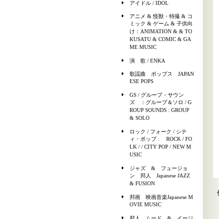
アイドル / IDOL
アニメ & 怪獣・特撮 & コ
ミック & ゲーム & 子供向
け：ANIMATION & & TO
KUSATU & COMIC & GA
ME MUSIC
演 歌 / ENKA
歌謡曲 ポップス JAPAN
ESE POPS
GS / グループ・サウン
ズ ：グループ＆ソロ / G
ROUP SOUNDS : GROUP
& SOLO
ロック / フォーク / シテ
ィ・ポップ : ROCK / FO
LK / / CITY POP / NEW M
USIC
ジャズ & フュージョ
ン 邦人 Japanese JAZZ
& FUSION
邦画 映画音楽Japanese M
OVIE MUSIC
邦人 ムード & イージ