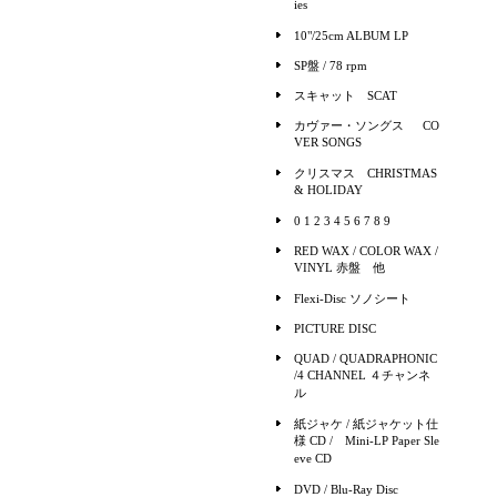
ies
10"/25cm ALBUM LP
SP盤 / 78 rpm
スキャット SCAT
カヴァー・ソングス CO
VER SONGS
クリスマス CHRISTMAS
& HOLIDAY
0 1 2 3 4 5 6 7 8 9
RED WAX / COLOR WAX /
VINYL 赤盤 他
Flexi-Disc ソノシート
PICTURE DISC
QUAD / QUADRAPHONIC
/4 CHANNEL ４チャンネ
ル
紙ジャケ / 紙ジャケット仕
様 CD / Mini-LP Paper Sle
eve CD
DVD / Blu-Ray Disc