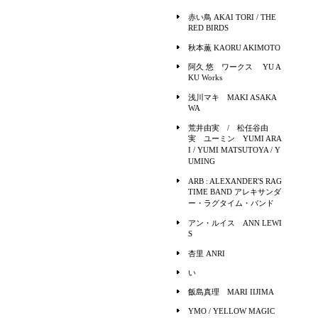
赤い鳥 AKAI TORI / THE
RED BIRDS
秋本薫 KAORU AKIMOTO
阿久 悠 ワークス YU A
KU Works
浅川マキ MAKI ASAKA
WA
荒井由実 / 松任谷由
実 ユーミン YUMI ARA
I / YUMI MATSUTOYA / Y
UMING
ARB : ALEXANDER'S RAG
TIME BAND アレキサンダ
ー・ラグタイム・バンド
アン・ルイス ANN LEWI
S
杏里 ANRI
い
飯島真理 MARI IIJIMA
YMO / YELLOW MAGIC