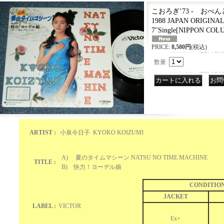
こおろぎ’73 - おべん
1988 JAPAN ORIGINA
7"Single
[
NIPPON COLU
PRICE
:
8,580円
(税込)
数量
:
｜
ARTIST :
小泉今日子 KYOKO KOIZUMI
A) 夏のタイムマシーン NATSU NO TIME MACHINE
TITLE :
B) 快力！ヨーデル娘
CONDITIO
JACKET
LABEL :
VICTOR
Ex+