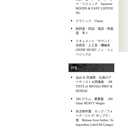
ー・リスニング Japanese
MOODS & EASY LISTENI
NG
クラシック Classic
純邦楽・民謡・落語・和楽
器 等々
ドキュメント・サウンド：
自然音・人工音・機械音
(NONE MUSIC ノン・ミュ
ージック))
特集
仙台 & 宮城県 出身のア
ーティスト＆関連曲 AR
TISTS of MIYAGI-PREF &
SENDAI
180 グラム 重量盤 180
Glam HEAVY Weight
自主制作盤 ロック / フォ
ーク / ジャズ/ ポップス /
他 Release from Indies / In
dependent Label All Categor