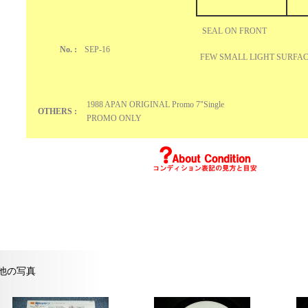
SEAL ON FRONT
No. :
SEP-16
FEW SMALL LIGHT SURFAC
1988 APAN ORIGINAL Promo 7"Single
OTHERS :
PROMO ONLY
他の写真