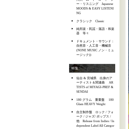
ー・リスニング Japanese
MOODS & EASY LISTENI
NG
クラシック Classic
純邦楽・民謡・落語・和楽
器 等々
ドキュメント・サウンド：
自然音・人工音・機械音
(NONE MUSIC ノン・ミュ
ージック))
特集
仙台 & 宮城県 出身のア
ーティスト＆関連曲 AR
TISTS of MIYAGI-PREF &
SENDAI
180 グラム 重量盤 180
Glam HEAVY Weight
自主制作盤 ロック / フォ
ーク / ジャズ/ ポップス /
他 Release from Indies / In
dependent Label All Categor