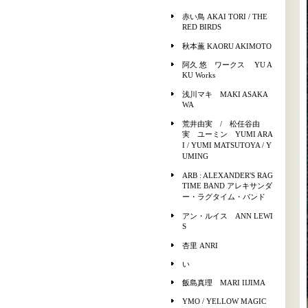
赤い鳥 AKAI TORI / THE
RED BIRDS
秋本薫 KAORU AKIMOTO
阿久 悠 ワークス YU A
KU Works
浅川マキ MAKI ASAKA
WA
荒井由実 / 松任谷由
実 ユーミン YUMI ARA
I / YUMI MATSUTOYA / Y
UMING
ARB : ALEXANDER'S RAG
TIME BAND アレキサンダ
ー・ラグタイム・バンド
アン・ルイス ANN LEWI
S
杏里 ANRI
い
飯島真理 MARI IIJIMA
YMO / YELLOW MAGIC