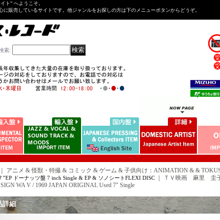
Tサイト" へようこそ。
心に販売しているサイトです。他ジャンルをお探しの方は下のメニューボタンからどうぞ。
検索
:
｜ アニメ & 怪獣・特撮 & コミック & ゲーム & 子供向け：ANIMATION & & TOKUSATU
｜
ＴＶ映画 麻里 圭子 TV 
EP ドーナッツ盤 7 inch Single & EP & ソノシートFLEXI DISC
GN WA V / 1969 JAPAN ORIGINAL Used 7" Single
品詳細