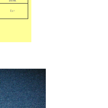
DISK
Ex+