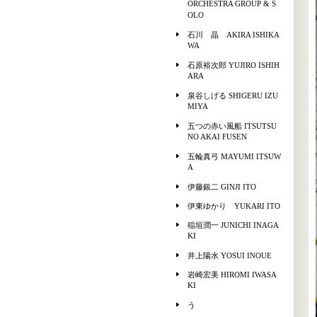
ORCHESTRA GROUP & S
OLO
石川 晶 AKIRA ISHIKA
WA
石原裕次郎 YUJIRO ISHIH
ARA
泉谷しげる SHIGERU IZU
MIYA
五つの赤い風船 ITSUTSU
NO AKAI FUSEN
五輪真弓 MAYUMI ITSUW
A
伊藤銀二 GINJI ITO
伊東ゆかり YUKARI ITO
稲垣潤一 JUNICHI INAGA
KI
井上陽水 YOSUI INOUE
岩崎宏美 HIROMI IWASA
KI
う