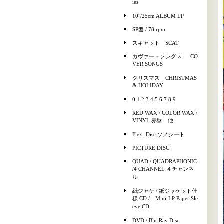
ies
10"/25cm ALBUM LP
SP盤 / 78 rpm
スキャット SCAT
カヴァー・ソングス CO
VER SONGS
クリスマス CHRISTMAS
& HOLIDAY
0 1 2 3 4 5 6 7 8 9
RED WAX / COLOR WAX /
VINYL 赤盤 他
Flexi-Disc ソノシート
PICTURE DISC
QUAD / QUADRAPHONIC
/4 CHANNEL ４チャンネ
ル
紙ジャケ / 紙ジャケット仕
様 CD / Mini-LP Paper Sle
eve CD
DVD / Blu-Ray Disc