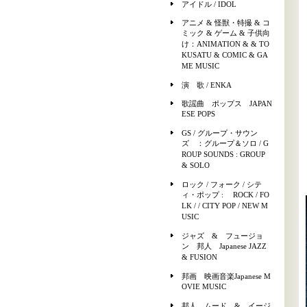
アイドル / IDOL
アニメ & 怪獣・特撮 & コ
ミック & ゲーム & 子供向
け：ANIMATION & & TO
KUSATU & COMIC & GA
ME MUSIC
演 歌 / ENKA
歌謡曲 ポップス JAPAN
ESE POPS
GS / グループ・サウン
ズ ：グループ＆ソロ / G
ROUP SOUNDS : GROUP
& SOLO
ロック / フォーク / シテ
ィ・ポップ : ROCK / FO
LK / / CITY POP / NEW M
USIC
ジャズ & フュージョ
ン 邦人 Japanese JAZZ
& FUSION
邦画 映画音楽Japanese M
OVIE MUSIC
邦人 ムード & イージ