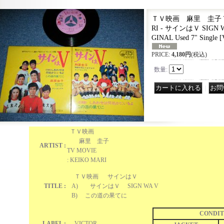
ＴＶ映画 麻里 圭子 TV 
RI - サインはＶ SIGN WA
GINAL Used 7" Single
[
PRICE
:
4,180円
(税込)
数量
:
｜
ＴＶ映画
麻里 圭子
ARTIST :
TV MOVIE
: KEIKO MARI
ＴＶ映画 サインはＶ
TITLE :
A) サインはＶ SIGN WA V
B) この道の果てに
CONDIT
LABEL :
VICTOR