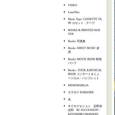
VIDEO
LaserDisc
Music Tape: CASSETTE TA
PE カセット・テープ
BOOKS & PRINTED MAT
TER
Books: 写真集
Books: SHEET MUSIC 楽
譜
Books: MOVIE BOOK 映画
パンフ
Books : TOUR ＆MUSICAL
BOOK コンサート＆ミュ
ージカル・パンフレット
MEMORABILIA
カラオケ KARAOKE
あ
ＲＣサクセション 忌野清
志郎 RC SUCCESSION /
KIYOSHIRO IMAWANO