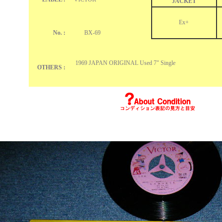
JACKET
Ex+
No. :
BX-69
1969 JAPAN ORIGINAL Used 7" Single
OTHERS :