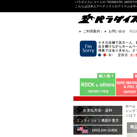
パラダイスレコードの "DOMESTIC ARTIS
こちらは日本人アーティストのアイテムを中
ご利用案内
｜
お問い合せ
商品
ホーム
シング７”
ンはＶ SI
商