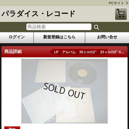
PCサイト
パラダイス・レコード
ログイン
新規登録はこちら
お問い合せ
商品詳細
LP アルバム 30ｃｍ/12" 25ｃｍ/10" A...