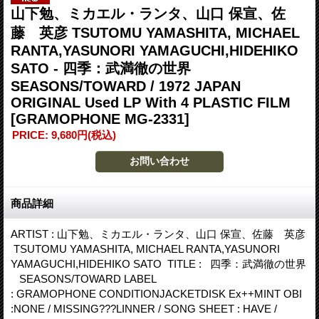
山下勉、ミカエル・ランタ、山口 保宣、佐
藤 英彦 TSUTOMU YAMASHITA, MICHAEL
RANTA,YASUNORI YAMAGUCHI,HIDEHIKO
SATO - 四季：武満徹の世界
SEASONS/TOWARD / 1972 JAPAN
ORIGINAL Used LP With 4 PLASTIC FILM
[GRAMOPHONE MG-2331]
PRICE
:
9,680円
(税込)
商品詳細
ARTIST : 山下勉、ミカエル・ランタ、山口 保宣、佐藤 英彦
TSUTOMU YAMASHITA, MICHAEL RANTA,YASUNORI
YAMAGUCHI,HIDEHIKO SATO TITLE : 四季：武満徹の世界
SEASONS/TOWARD LABEL
: GRAMOPHONE CONDITIONJACKETDISK Ex++MINT OBI
:NONE / MISSING???LINNER / SONG SHEET : HAVE /