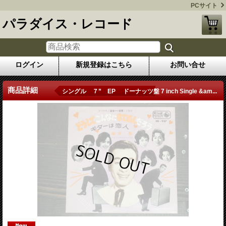
PCサイト
パラダイス・レコード
ログイン
新規登録はこちら
お問い合せ
商品詳細
シングル ７” EP ドーナッツ盤 7 inch Single &am...