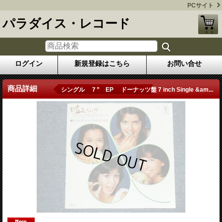
PCサイト
パラダイス・レコード
ログイン
新規登録はこちら
お問い合せ
商品詳細
シングル ７” EP ドーナッツ盤 7 inch Single &am...