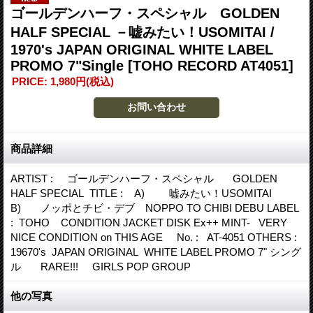
ゴールデンハーフ・スペシャル GOLDEN
HALF SPECIAL －嘘みたい！USOMITAI /
1970's JAPAN ORIGINAL WHITE LABEL
PROMO 7"Single
[TOHO RECORD AT4051]
PRICE
:
1,980円
(税込)
商品詳細
ARTIST : ゴールデンハーフ・スペシャル GOLDEN
HALF SPECIAL TITLE : A) 嘘みたい！USOMITAI
B) ノッポとチビ・デブ NOPPO TO CHIBI DEBU LABEL
: TOHO CONDITION JACKET DISK Ex++ MINT- VERY
NICE CONDITION on THIS AGE No. : AT-4051 OTHERS :
19670's JAPAN ORIGINAL WHITE LABEL PROMO 7" シング
ル RARE!!! GIRLS POP GROUP
他の写真