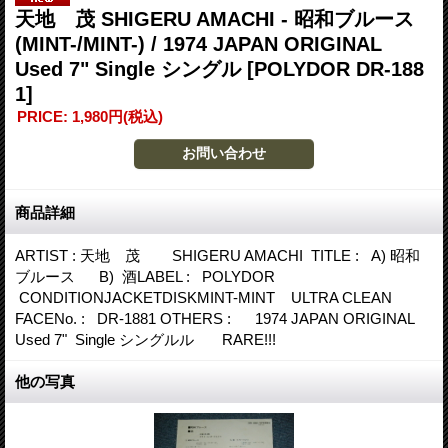
天地 茂 SHIGERU AMACHI - 昭和ブルース
(MINT-/MINT-) / 1974 JAPAN ORIGINAL
Used 7" Single シングル
[POLYDOR DR-188
1]
PRICE
:
1,980円
(税込)
商品詳細
ARTIST : 天地 茂 SHIGERU AMACHI TITLE : A) 昭和
ブルース B) 酒LABEL : POLYDOR
CONDITIONJACKETDISKMINT-MINT ULTRA CLEAN
FACENo. : DR-1881 OTHERS : 1974 JAPAN ORIGINAL
Used 7" Single シングルル RARE!!!
他の写真