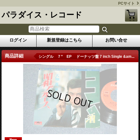
PCサイト
パラダイス・レコード
ログイン
新規登録はこちら
お問い合せ
商品詳細
シングル ７” EP ドーナッツ盤 7 inch Single &am...