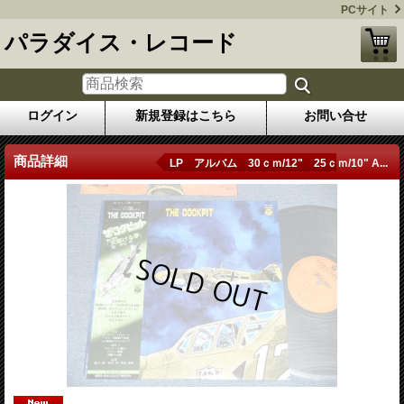
PCサイト
パラダイス・レコード
ログイン
新規登録はこちら
お問い合せ
商品詳細
LP アルバム 30ｃｍ/12" 25ｃｍ/10" A...