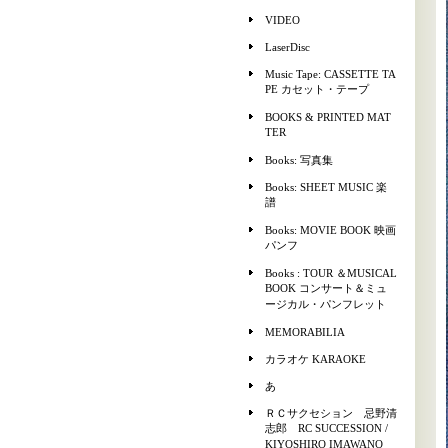
VIDEO
LaserDisc
Music Tape: CASSETTE TA
PE カセット・テープ
BOOKS & PRINTED MAT
TER
Books: 写真集
Books: SHEET MUSIC 楽
譜
Books: MOVIE BOOK 映画
パンフ
Books : TOUR ＆MUSICAL
BOOK コンサート＆ミュ
ージカル・パンフレット
MEMORABILIA
カラオケ KARAOKE
あ
ＲＣサクセション 忌野清
志郎 RC SUCCESSION /
KIYOSHIRO IMAWANO