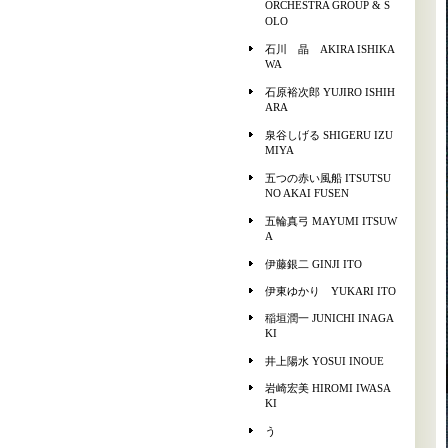
ORCHESTRA GROUP & S
OLO
石川 晶 AKIRA ISHIKA
WA
石原裕次郎 YUJIRO ISHIH
ARA
泉谷しげる SHIGERU IZU
MIYA
五つの赤い風船 ITSUTSU
NO AKAI FUSEN
五輪真弓 MAYUMI ITSUW
A
伊藤銀二 GINJI ITO
伊東ゆかり YUKARI ITO
稲垣潤一 JUNICHI INAGA
KI
井上陽水 YOSUI INOUE
岩崎宏美 HIROMI IWASA
KI
う