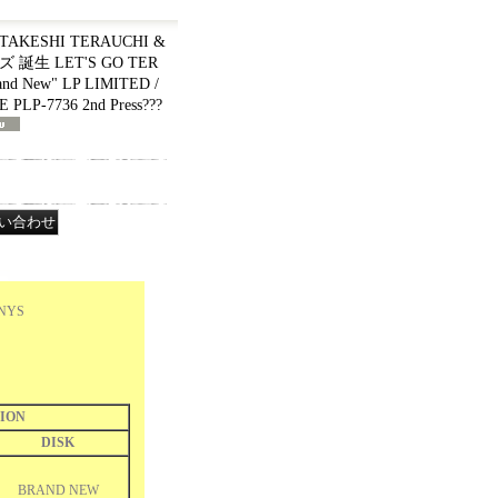
ESHI TERAUCHI &
ズ 誕生 LET'S GO TER
rand New" LP LIMITED /
E PLP-7736 2nd Press???
NYS
ION
DISK
BRAND NEW