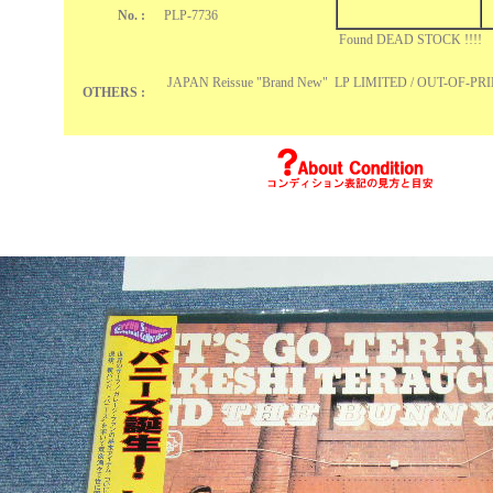
No. :
PLP-7736
Found DEAD STOCK !!!!
JAPAN Reissue "Brand New" LP LIMITED / OUT-OF-P
OTHERS :