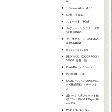
ies
10"/25cm ALBUM LP
SP盤 / 78 rpm
スキャット SCAT
カヴァー・ソングス CO
VER SONGS
クリスマス CHRISTMAS
& HOLIDAY
0 1 2 3 4 5 6 7 8 9
RED WAX / COLOR WAX /
VINYL 赤盤 他
Flexi-Disc ソノシート
PICTURE DISC
QUAD / QUADRAPHONIC
/4 CHANNEL ４チャンネ
ル
紙ジャケ / 紙ジャケット仕
様 CD / Mini-LP Paper Sle
eve CD
DVD / Blu-Ray Disc