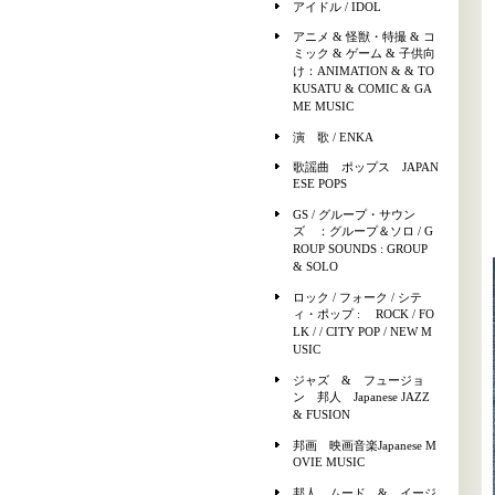
アイドル / IDOL
アニメ & 怪獣・特撮 & コ
ミック & ゲーム & 子供向
け：ANIMATION & & TO
KUSATU & COMIC & GA
ME MUSIC
演 歌 / ENKA
歌謡曲 ポップス JAPAN
ESE POPS
GS / グループ・サウン
ズ ：グループ＆ソロ / G
ROUP SOUNDS : GROUP
& SOLO
ロック / フォーク / シテ
ィ・ポップ : ROCK / FO
LK / / CITY POP / NEW M
USIC
ジャズ & フュージョ
ン 邦人 Japanese JAZZ
& FUSION
邦画 映画音楽Japanese M
OVIE MUSIC
邦人 ムード & イージ