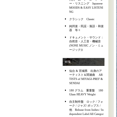
ー・リスニング Japanese
MOODS & EASY LISTENI
NG
クラシック Classic
純邦楽・民謡・落語・和楽
器 等々
ドキュメント・サウンド：
自然音・人工音・機械音
(NONE MUSIC ノン・ミュ
ージック))
特集
仙台 & 宮城県 出身のア
ーティスト＆関連曲 AR
TISTS of MIYAGI-PREF &
SENDAI
180 グラム 重量盤 180
Glam HEAVY Weight
自主制作盤 ロック / フォ
ーク / ジャズ/ ポップス /
他 Release from Indies / In
dependent Label All Categor