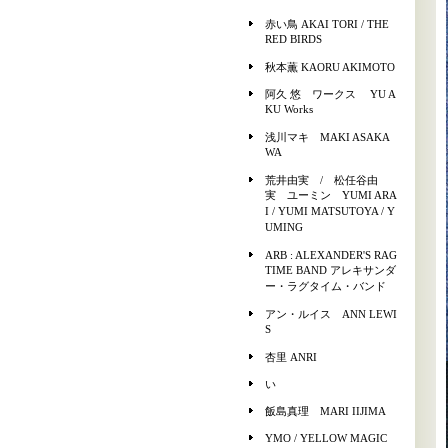
赤い鳥 AKAI TORI / THE
RED BIRDS
秋本薫 KAORU AKIMOTO
阿久 悠 ワークス YU A
KU Works
浅川マキ MAKI ASAKA
WA
荒井由実 / 松任谷由
実 ユーミン YUMI ARA
I / YUMI MATSUTOYA / Y
UMING
ARB : ALEXANDER'S RAG
TIME BAND アレキサンダ
ー・ラグタイム・バンド
アン・ルイス ANN LEWI
S
杏里 ANRI
い
飯島真理 MARI IIJIMA
YMO / YELLOW MAGIC