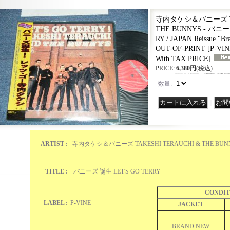
寺内タケシ＆バニーズ TAK
THE BUNNYS - バニー
RY / JAPAN Reissue "B
OUT-OF-PRINT
[
P-VIN
With TAX PRICE
]
PRICE
:
6,380円
(税込)
数量
:
｜
ARTIST :
寺内タケシ＆バニーズ TAKESHI TERAUCHI & THE BUN
TITLE :
バニーズ 誕生 LET'S GO TERRY
CONDIT
LABEL :
P-VINE
JACKET
BRAND NEW