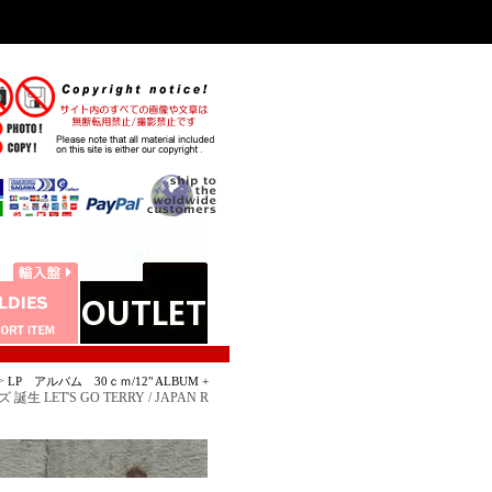
>
LP アルバム 30ｃｍ/12" ALBUM +
生 LET'S GO TERRY / JAPAN R