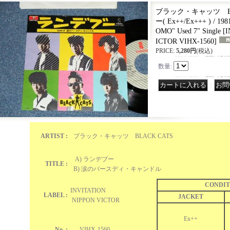
ブラック・キャッツ BLA
ー( Ex++/Ex+++ ) / 19
OMO" Used 7" Single
[
I
ICTOR VIHX-1560
]
PRICE
:
5,280円
(税込)
数量
:
｜
ARTIST :
ブラック・キャッツ BLACK CATS
A) ランデブー
TITLE :
B) 涙のバースディ・キャンドル
CONDIT
INVITATION
LABEL :
JACKET
NIPPON VICTOR
Ex++
No. :
VIHX-1560