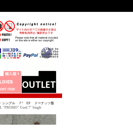
>
シングル ７” EP ドーナッツ盤
ROMO" Used 7" Single