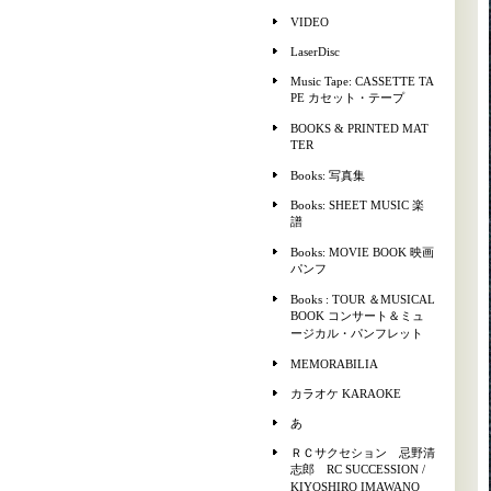
VIDEO
LaserDisc
Music Tape: CASSETTE TA
PE カセット・テープ
BOOKS & PRINTED MAT
TER
Books: 写真集
Books: SHEET MUSIC 楽
譜
Books: MOVIE BOOK 映画
パンフ
Books : TOUR ＆MUSICAL
BOOK コンサート＆ミュ
ージカル・パンフレット
MEMORABILIA
カラオケ KARAOKE
あ
ＲＣサクセション 忌野清
志郎 RC SUCCESSION /
KIYOSHIRO IMAWANO