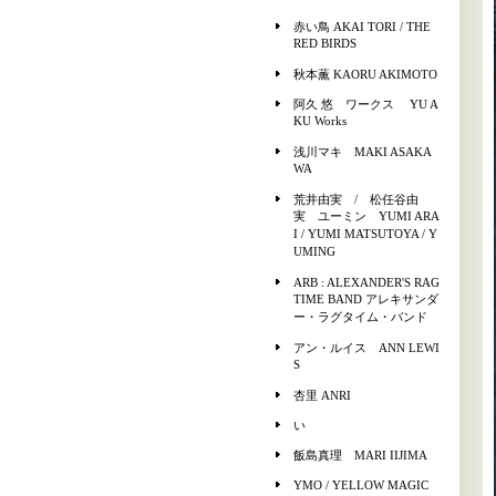
赤い鳥 AKAI TORI / THE
RED BIRDS
秋本薫 KAORU AKIMOTO
阿久 悠 ワークス YU A
KU Works
浅川マキ MAKI ASAKA
WA
荒井由実 / 松任谷由
実 ユーミン YUMI ARA
I / YUMI MATSUTOYA / Y
UMING
ARB : ALEXANDER'S RAG
TIME BAND アレキサンダ
ー・ラグタイム・バンド
アン・ルイス ANN LEWI
S
杏里 ANRI
い
飯島真理 MARI IIJIMA
YMO / YELLOW MAGIC