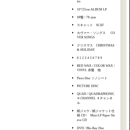
ies
10"/25cm ALBUM LP
SP盤 / 78 rpm
スキャット SCAT
カヴァー・ソングス CO
VER SONGS
クリスマス CHRISTMAS
& HOLIDAY
0 1 2 3 4 5 6 7 8 9
RED WAX / COLOR WAX /
VINYL 赤盤 他
Flexi-Disc ソノシート
PICTURE DISC
QUAD / QUADRAPHONIC
/4 CHANNEL ４チャンネ
ル
紙ジャケ / 紙ジャケット仕
様 CD / Mini-LP Paper Sle
eve CD
DVD / Blu-Ray Disc