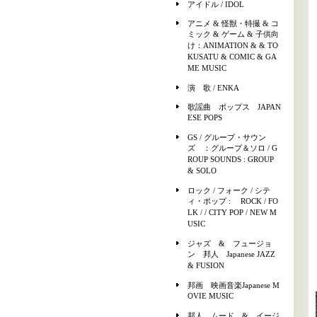
アイドル / IDOL
アニメ & 怪獣・特撮 & コ
ミック & ゲーム & 子供向
け：ANIMATION & & TO
KUSATU & COMIC & GA
ME MUSIC
演 歌 / ENKA
歌謡曲 ポップス JAPAN
ESE POPS
GS / グループ・サウン
ズ ：グループ＆ソロ / G
ROUP SOUNDS : GROUP
& SOLO
ロック / フォーク / シテ
ィ・ポップ : ROCK / FO
LK / / CITY POP / NEW M
USIC
ジャズ & フュージョ
ン 邦人 Japanese JAZZ
& FUSION
邦画 映画音楽Japanese M
OVIE MUSIC
邦人 ムード & イージ