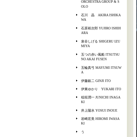
ORCHESTRA GROUP & S
OLO
石川 晶 AKIRA ISHIKA
WA
石原裕次郎 YUJIRO ISHIH
ARA
泉谷しげる SHIGERU IZU
MIYA
五つの赤い風船 ITSUTSU
NO AKAI FUSEN
五輪真弓 MAYUMI ITSUW
A
伊藤銀二 GINJI ITO
伊東ゆかり YUKARI ITO
稲垣潤一 JUNICHI INAGA
KI
井上陽水 YOSUI INOUE
岩崎宏美 HIROMI IWASA
KI
う