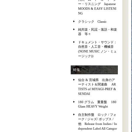
ー・リスニング Japanese
MOODS & EASY LISTENI
NG
クラシック Classic
純邦楽・民謡・落語・和楽
器 等々
ドキュメント・サウンド：
自然音・人工音・機械音
(NONE MUSIC ノン・ミュ
ージック))
特集
仙台 & 宮城県 出身のア
ーティスト＆関連曲 AR
TISTS of MIYAGI-PREF &
SENDAI
180 グラム 重量盤 180
Glam HEAVY Weight
自主制作盤 ロック / フォ
ーク / ジャズ/ ポップス /
他 Release from Indies / In
dependent Label All Categor