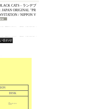
CK CATS - ランデブ
81 JAPAN ORIGINAL "PR
NVITATION / NIPPON V
ION
DISK
Ex+++