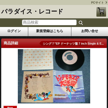
PCサイト
パラダイス・レコード
ログイン
新規登録はこちら
お問い合せ
商品詳細
シング７”EP ドーナッツ盤 7 inch Single & E...