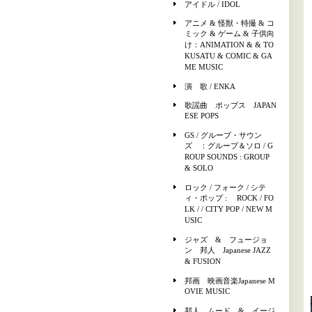
アイドル / IDOL
アニメ & 怪獣・特撮 & コ
ミック & ゲーム & 子供向
け：ANIMATION & & TO
KUSATU & COMIC & GA
ME MUSIC
演 歌 / ENKA
歌謡曲 ポップス JAPAN
ESE POPS
GS / グループ・サウン
ズ ：グループ＆ソロ / G
ROUP SOUNDS : GROUP
& SOLO
ロック / フォーク / シテ
ィ・ポップ : ROCK / FO
LK / / CITY POP / NEW M
USIC
ジャズ & フュージョ
ン 邦人 Japanese JAZZ
& FUSION
邦画 映画音楽Japanese M
OVIE MUSIC
邦人 ムード & イージ