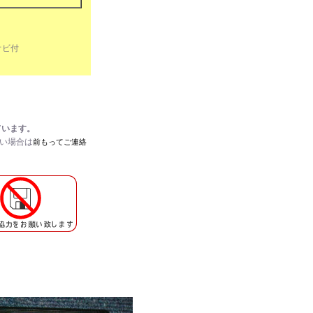
I オビ付
ています。
たい場合は
前もってご連絡