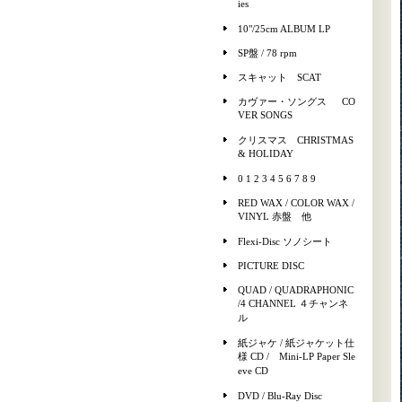
ies
10"/25cm ALBUM LP
SP盤 / 78 rpm
スキャット SCAT
カヴァー・ソングス CO
VER SONGS
クリスマス CHRISTMAS
& HOLIDAY
0 1 2 3 4 5 6 7 8 9
RED WAX / COLOR WAX /
VINYL 赤盤 他
Flexi-Disc ソノシート
PICTURE DISC
QUAD / QUADRAPHONIC
/4 CHANNEL ４チャンネ
ル
紙ジャケ / 紙ジャケット仕
様 CD / Mini-LP Paper Sle
eve CD
DVD / Blu-Ray Disc