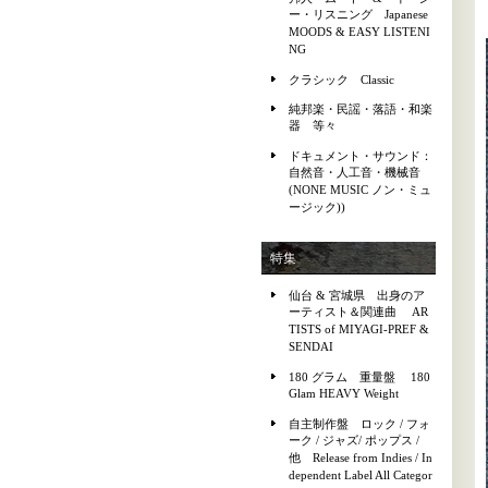
ー・リスニング Japanese
MOODS & EASY LISTENI
NG
クラシック Classic
純邦楽・民謡・落語・和楽
器 等々
ドキュメント・サウンド：
自然音・人工音・機械音
(NONE MUSIC ノン・ミュ
ージック))
特集
仙台 & 宮城県 出身のア
ーティスト＆関連曲 AR
TISTS of MIYAGI-PREF &
SENDAI
180 グラム 重量盤 180
Glam HEAVY Weight
自主制作盤 ロック / フォ
ーク / ジャズ/ ポップス /
他 Release from Indies / In
dependent Label All Categor