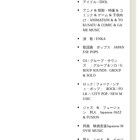
アイドル / IDOL
アニメ & 怪獣・特撮 & コ
ミック & ゲーム & 子供向
け：ANIMATION & & TO
KUSATU & COMIC & GA
ME MUSIC
演 歌 / ENKA
歌謡曲 ポップス JAPAN
ESE POPS
GS / グループ・サウン
ズ ：グループ＆ソロ / G
ROUP SOUNDS : GROUP
& SOLO
ロック / フォーク / シテ
ィ・ポップ : ROCK / FO
LK / / CITY POP / NEW M
USIC
ジャズ & フュージョ
ン 邦人 Japanese JAZZ
& FUSION
邦画 映画音楽Japanese M
OVIE MUSIC
邦人 ムード & イージ