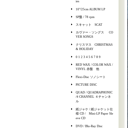
ies
10"/25cm ALBUM LP
SP盤 / 78 rpm
スキャット SCAT
カヴァー・ソングス CO
VER SONGS
クリスマス CHRISTMAS
& HOLIDAY
0 1 2 3 4 5 6 7 8 9
RED WAX / COLOR WAX /
VINYL 赤盤 他
Flexi-Disc ソノシート
PICTURE DISC
QUAD / QUADRAPHONIC
/4 CHANNEL ４チャンネ
ル
紙ジャケ / 紙ジャケット仕
様 CD / Mini-LP Paper Sle
eve CD
DVD / Blu-Ray Disc