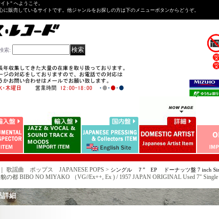
Tサイト" へようこそ。
心に販売しているサイトです。他ジャンルをお探しの方は下のメニューボタンからどうぞ。
検索
:
｜ 歌謡曲 ポップス JAPANESE POPS >
シングル ７” EP ドーナッツ盤 7 inch Sing
貌の都 BIBO NO MIYAKO （VG//Ex++, Ex ) / 1957 JAPAN ORIGINAL Used 7" Single
品詳細