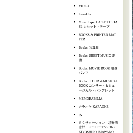
VIDEO
LaserDisc
Music Tape: CASSETTE TA
PE カセット・テープ
BOOKS & PRINTED MAT
TER
Books: 写真集
Books: SHEET MUSIC 楽
譜
Books: MOVIE BOOK 映画
パンフ
Books : TOUR ＆MUSICAL
BOOK コンサート＆ミュ
ージカル・パンフレット
MEMORABILIA
カラオケ KARAOKE
あ
ＲＣサクセション 忌野清
志郎 RC SUCCESSION /
KIYOSHIRO IMAWANO