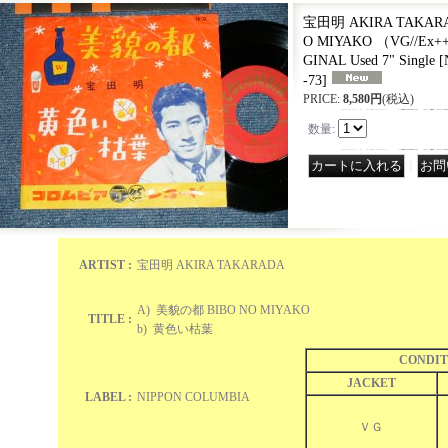
宝田明 AKIRA TAKARA
O MIYAKO （VG//Ex++, 
GINAL Used 7" Single
[
-73
]
PRICE
:
8,580円
(税込)
数量
:
｜
ARTIST :
宝田明 AKIRA TAKARADA
A) 美貌の都 BIBO NO MIYAKO
TITLE :
b) 黄色い枯葉
CONDIT
JACKET
LABEL :
NIPPON COLUMBIA
ＶＧ