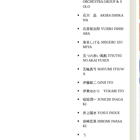
ORCHESTRA GROUP & S
OLO
石川 晶 AKIRA ISHIKA
WA
石原裕次郎 YUJIRO ISHIH
ARA
泉谷しげる SHIGERU IZU
MIYA
五つの赤い風船 ITSUTSU
NO AKAI FUSEN
五輪真弓 MAYUMI ITSUW
A
伊藤銀二 GINJI ITO
伊東ゆかり YUKARI ITO
稲垣潤一 JUNICHI INAGA
KI
井上陽水 YOSUI INOUE
岩崎宏美 HIROMI IWASA
KI
う