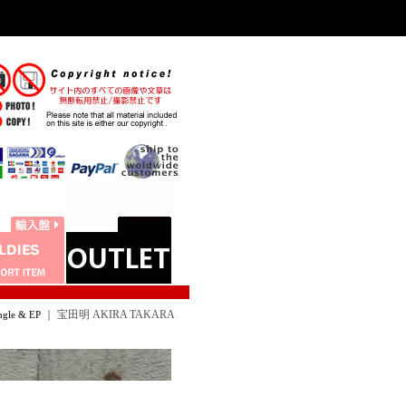
｜
宝田明 AKIRA TAKARA
le & EP