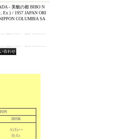
DA - 美貌の都 BIBO N
Ex ) / 1957 JAPAN ORI
NIPPON COLUMBIA SA
ION
DISK
A) Ex++
B) Ex