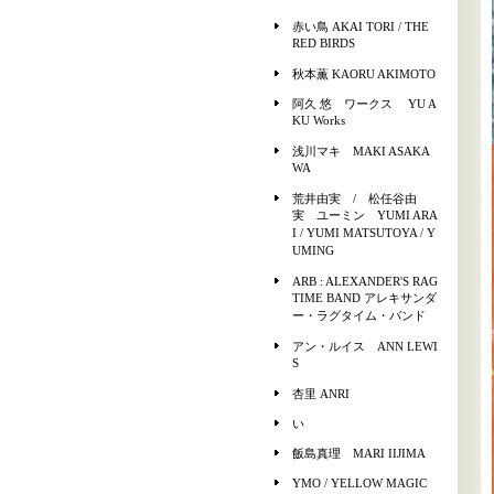
赤い鳥 AKAI TORI / THE
RED BIRDS
秋本薫 KAORU AKIMOTO
阿久 悠 ワークス YU A
KU Works
浅川マキ MAKI ASAKA
WA
荒井由実 / 松任谷由
実 ユーミン YUMI ARA
I / YUMI MATSUTOYA / Y
UMING
ARB : ALEXANDER'S RAG
TIME BAND アレキサンダ
ー・ラグタイム・バンド
アン・ルイス ANN LEWI
S
杏里 ANRI
い
飯島真理 MARI IIJIMA
YMO / YELLOW MAGIC