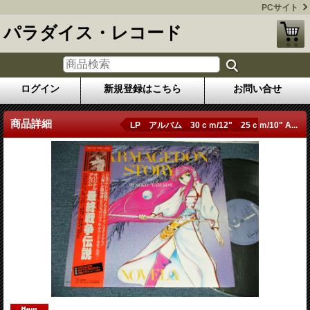
PCサイト
パラダイス・レコード
ログイン
新規登録はこちら
お問い合せ
商品詳細
LP アルバム 30ｃｍ/12" 25ｃｍ/10" A...