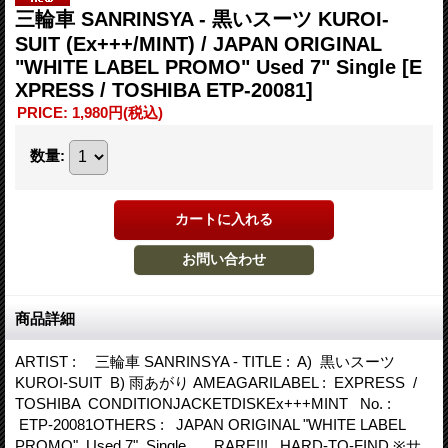
三輪車 SANRINSYA - 黒いスーツ KUROI-
SUIT (Ex+++/MINT) / JAPAN ORIGINAL
"WHITE LABEL PROMO" Used 7" Single
[E
XPRESS / TOSHIBA ETP-20081]
PRICE
:
1,980円
(税込)
数量
:
商品詳細
ARTIST : 三輪車 SANRINSYA - TITLE : A) 黒いスーツ
KUROI-SUIT B) 雨あがり AMEAGARILABEL : EXPRESS /
TOSHIBA CONDITIONJACKETDISKEx+++MINT No. :
ETP-20081OTHERS : JAPAN ORIGINAL "WHITE LABEL
PROMO" Used 7" Single RARE!!! HARD-TO-FIND ※サ