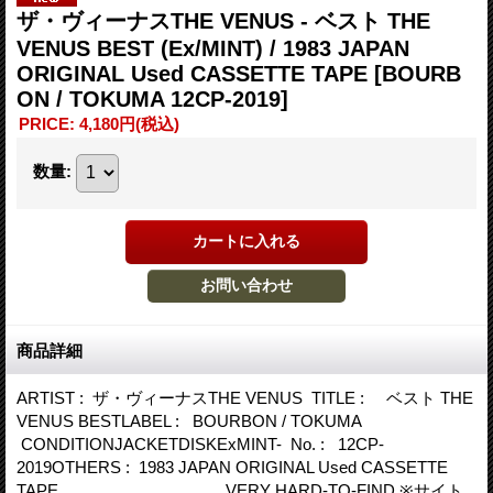
ザ・ヴィーナスTHE VENUS - ベスト THE
VENUS BEST (Ex/MINT) / 1983 JAPAN
ORIGINAL Used CASSETTE TAPE
[BOURB
ON / TOKUMA 12CP-2019]
PRICE
:
4,180円
(税込)
数量
:
商品詳細
ARTIST : ザ・ヴィーナスTHE VENUS TITLE : ベスト THE
VENUS BESTLABEL : BOURBON / TOKUMA
CONDITIONJACKETDISKExMINT- No. : 12CP-
2019OTHERS : 1983 JAPAN ORIGINAL Used CASSETTE
TAPE VERY HARD-TO-FIND ※サイト