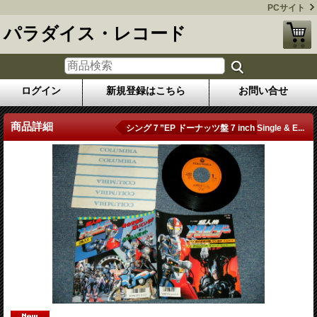
PCサイト
パラダイス・レコード
ログイン
新規登録はこちら
お問い合せ
商品詳細
シング７”EP ドーナッツ盤 7 inch Single & E...