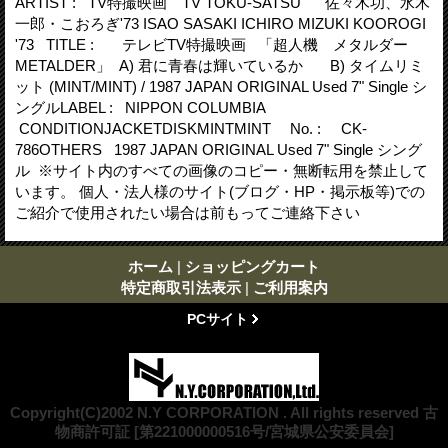
ARTIST : TV特撮映画 TV TOKU-SATSU 佐々木功、水木
一郎・こおろぎ'73 ISAO SASAKI ICHIRO MIZUKI KOOROGI
'73 TITLE : テレビTV特撮映画 「超人機 メタルダー
METALDER」 A) 君に青春は輝いているか B) タイムリミ
ット (MINT/MINT) / 1987 JAPAN ORIGINAL Used 7" Single シ
ングルLABEL : NIPPON COLUMBIA
CONDITIONJACKETDISKMINTMINT No. : CK-
786OTHERS 1987 JAPAN ORIGINAL Used 7" Single シング
ル ※サイト内のすべての画像のコピー・無断転用を禁止して
います。 個人・法人様のサイト(ブログ・HP・掲示板等)での
ご紹介で使用されたい場合は前もってご連絡下さい
ホーム
|
ショッピングカート
特定商取引法表示
|
ご利用案内
PCサイト
Copyright(C)2002 N.Y CORPORATION . All rights reserved 古
物商許可証 [第221000000516号/宮城県公安委員会]