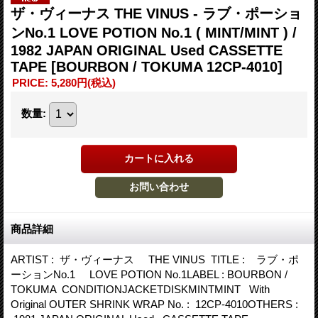
ザ・ヴィーナス THE VINUS - ラブ・ポーショ
ンNo.1 LOVE POTION No.1 ( MINT/MINT ) /
1982 JAPAN ORIGINAL Used CASSETTE
TAPE
[BOURBON / TOKUMA 12CP-4010]
PRICE
:
5,280円
(税込)
数量
:
商品詳細
ARTIST : ザ・ヴィーナス THE VINUS TITLE : ラブ・ポ
ーションNo.1 LOVE POTION No.1LABEL : BOURBON /
TOKUMA CONDITIONJACKETDISKMINTMINT With
Original OUTER SHRINK WRAP No. : 12CP-4010OTHERS :