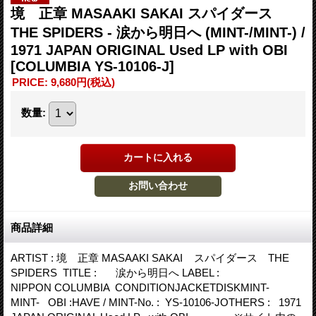
境 正章 MASAAKI SAKAI スパイダース
THE SPIDERS - 涙から明日へ (MINT-/MINT-) /
1971 JAPAN ORIGINAL Used LP with OBI
[COLUMBIA YS-10106-J]
PRICE
:
9,680円
(税込)
数量
:
商品詳細
ARTIST : 境 正章 MASAAKI SAKAI スパイダース THE
SPIDERS TITLE : 涙から明日へ LABEL :
NIPPON COLUMBIA CONDITIONJACKETDISKMINT-
MINT- OBI :HAVE / MINT-No. : YS-10106-JOTHERS : 1971