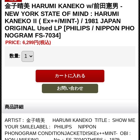
金子晴美 HARUMI KANEKO w/前田憲男 -
NEW YORK STATE OF MIND : HARUMI
KANEKO II ( Ex++/MINT-) / 1981 JAPAN
ORIGINAL Used LP
[PHILIPS / NIPPON PHO
NOGRAM FS-7034]
PRICE
:
6,299円
(税込)
数量
:
商品詳細
ARTIST : 金子晴美 HARUMI KANEKO TITLE : SHOW ME
YOUR SMILELABEL : PHILIPS NIPPON
PHONOGRAM CONDITIONJACKETDISKEx++MINT- OBI :
NON / MISSING No. : FS-7034OTHERS : 1979