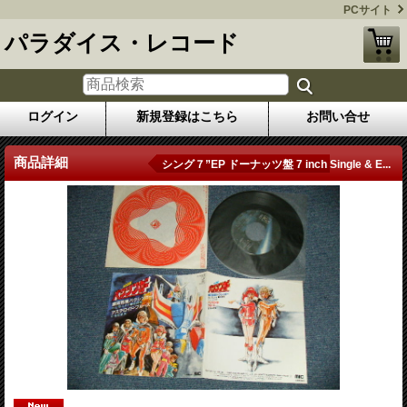
PCサイト
パラダイス・レコード
ログイン
新規登録はこちら
お問い合せ
商品詳細
シング７”EP ドーナッツ盤 7 inch Single & E...