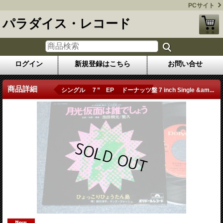
PCサイト
パラダイス・レコード
ログイン
新規登録はこちら
お問い合せ
商品詳細
シングル ７” EP ドーナッツ盤 7 inch Single &am...