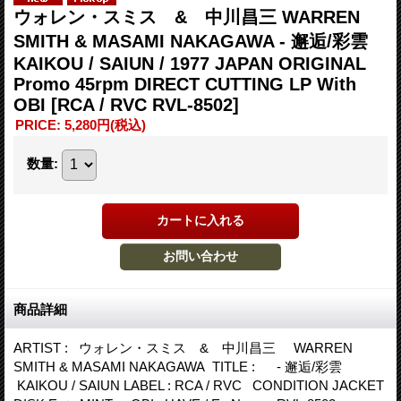
ウォレン・スミス & 中川昌三 WARREN
SMITH & MASAMI NAKAGAWA - 邂逅/彩雲
KAIKOU / SAIUN / 1977 JAPAN ORIGINAL
Promo 45rpm DIRECT CUTTING LP With
OBI
[RCA / RVC RVL-8502]
PRICE
:
5,280円
(税込)
数量
:
商品詳細
ARTIST : ウォレン・スミス & 中川昌三 WARREN
SMITH & MASAMI NAKAGAWA TITLE : - 邂逅/彩雲
KAIKOU / SAIUN LABEL : RCA / RVC CONDITION JACKET