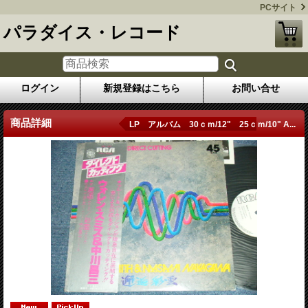
PCサイト
パラダイス・レコード
ログイン
新規登録はこちら
お問い合せ
商品詳細
LP アルバム 30ｃｍ/12" 25ｃｍ/10" A...