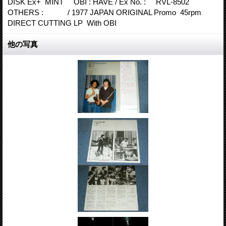
DISK Ex+ MINT OBI : HAVE / Ex No. : RVL-8502
OTHERS : / 1977 JAPAN ORIGINAL Promo 45rpm
DIRECT CUTTING LP With OBI
他の写真