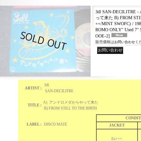
3dl SAN-DECILITR
って来た B) FROM STIL
++/MINT SWOFC) / 19
ROMO ONLY" Used 7" 
OOE-2
]
販売価格は
く
お問い合わせ
3dl
ARTIST :
SAN-DECILITRE
A) アンドロメダからやって来た
TITLE :
B) FROM STILL TO THE BIRTH
CONDIT
LABEL :
DISCO MATE
JACKET
Ex+++