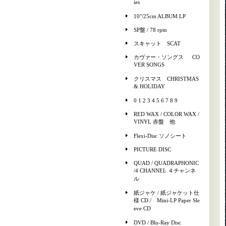
ies
10"/25cm ALBUM LP
SP盤 / 78 rpm
スキャット SCAT
カヴァー・ソングス CO
VER SONGS
クリスマス CHRISTMAS
& HOLIDAY
0 1 2 3 4 5 6 7 8 9
RED WAX / COLOR WAX /
VINYL 赤盤 他
Flexi-Disc ソノシート
PICTURE DISC
QUAD / QUADRAPHONIC
/4 CHANNEL ４チャンネ
ル
紙ジャケ / 紙ジャケット仕
様 CD / Mini-LP Paper Sle
eve CD
DVD / Blu-Ray Disc