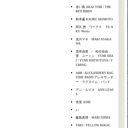
赤い鳥 AKAI TORI / THE
RED BIRDS
秋本薫 KAORU AKIMOTO
阿久 悠 ワークス YU A
KU Works
浅川マキ MAKI ASAKA
WA
荒井由実 / 松任谷由
実 ユーミン YUMI ARA
I / YUMI MATSUTOYA / Y
UMING
ARB : ALEXANDER'S RAG
TIME BAND アレキサンダ
ー・ラグタイム・バンド
アン・ルイス ANN LEWI
S
杏里 ANRI
い
飯島真理 MARI IIJIMA
YMO / YELLOW MAGIC