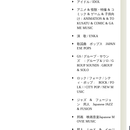
アイドル / IDOL
アニメ & 怪獣・特撮 & コ
ミック & ゲーム & 子供向
け：ANIMATION & & TO
KUSATU & COMIC & GA
ME MUSIC
演 歌 / ENKA
歌謡曲 ポップス JAPAN
ESE POPS
GS / グループ・サウン
ズ ：グループ＆ソロ / G
ROUP SOUNDS : GROUP
& SOLO
ロック / フォーク / シテ
ィ・ポップ : ROCK / FO
LK / / CITY POP / NEW M
USIC
ジャズ & フュージョ
ン 邦人 Japanese JAZZ
& FUSION
邦画 映画音楽Japanese M
OVIE MUSIC
邦人 ムード & イージ