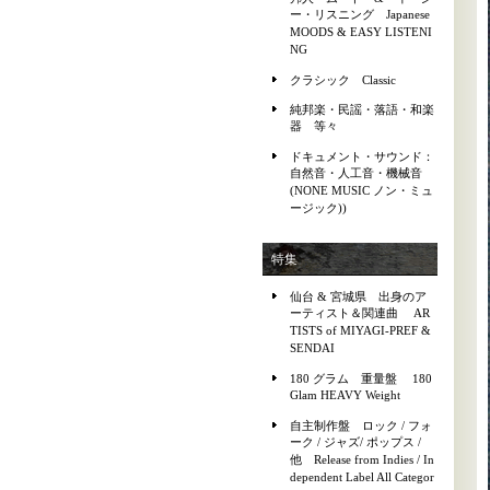
ー・リスニング Japanese
MOODS & EASY LISTENI
NG
クラシック Classic
純邦楽・民謡・落語・和楽
器 等々
ドキュメント・サウンド：
自然音・人工音・機械音
(NONE MUSIC ノン・ミュ
ージック))
特集
仙台 & 宮城県 出身のア
ーティスト＆関連曲 AR
TISTS of MIYAGI-PREF &
SENDAI
180 グラム 重量盤 180
Glam HEAVY Weight
自主制作盤 ロック / フォ
ーク / ジャズ/ ポップス /
他 Release from Indies / In
dependent Label All Categor