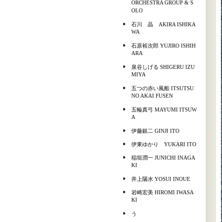
ORCHESTRA GROUP & S
OLO
石川 晶 AKIRA ISHIKA
WA
石原裕次郎 YUJIRO ISHIH
ARA
泉谷しげる SHIGERU IZU
MIYA
五つの赤い風船 ITSUTSU
NO AKAI FUSEN
五輪真弓 MAYUMI ITSUW
A
伊藤銀二 GINJI ITO
伊東ゆかり YUKARI ITO
稲垣潤一 JUNICHI INAGA
KI
井上陽水 YOSUI INOUE
岩崎宏美 HIROMI IWASA
KI
う