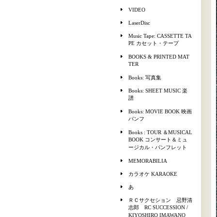
VIDEO
LaserDisc
Music Tape: CASSETTE TA
PE カセット・テープ
BOOKS & PRINTED MAT
TER
Books: 写真集
Books: SHEET MUSIC 楽
譜
Books: MOVIE BOOK 映画
パンフ
Books : TOUR ＆MUSICAL
BOOK コンサート＆ミュ
ージカル・パンフレット
MEMORABILIA
カラオケ KARAOKE
あ
ＲＣサクセション 忌野清
志郎 RC SUCCESSION /
KIYOSHIRO IMAWANO