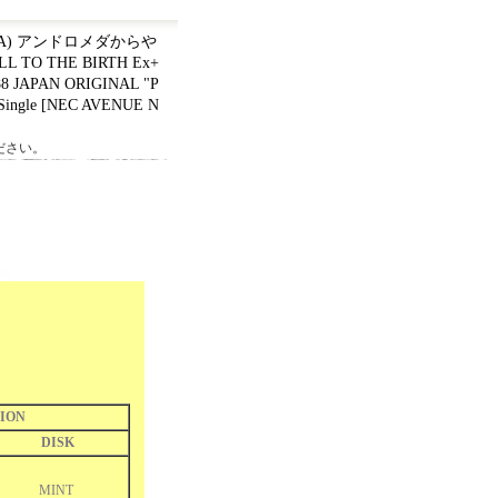
E - A) アンドロメダからや
L TO THE BIRTH Ex+
88 JAPAN ORIGINAL "P
Single
[
NEC AVENUE N
ださい。
ION
DISK
MINT