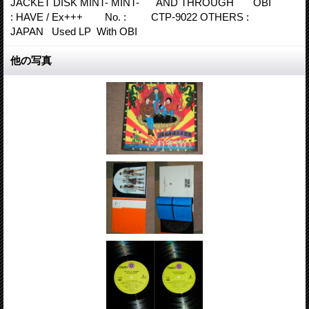
JACKET DISK MINT- MINT- AND THROUGH OBI
: HAVE / Ex+++ No. : CTP-9022 OTHERS :
JAPAN Used LP With OBI
他の写真