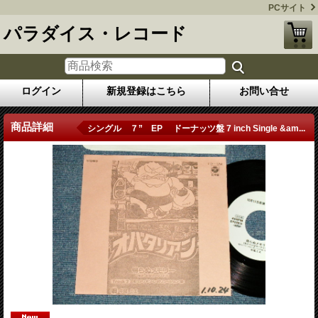
PCサイト
パラダイス・レコード
ログイン
新規登録はこちら
お問い合せ
商品詳細
シングル ７” EP ドーナッツ盤 7 inch Single &am...