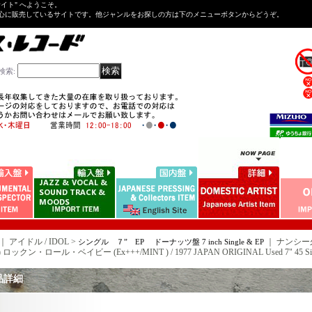
Tサイト" へようこそ。
心に販売しているサイトです。他ジャンルをお探しの方は下のメニューボタンからどうぞ。
検索
:
｜ アイドル / IDOL >
｜
ナンシー久美
シングル ７” EP ドーナッツ盤 7 inch Single & EP
 ロックン・ロール・ベイビー (Ex+++/MINT ) / 1977 JAPAN ORIGINAL Used 7" 45 Sin
品詳細