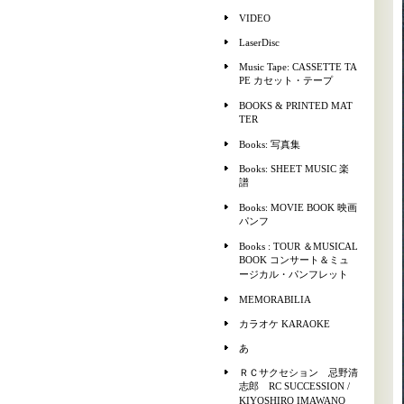
VIDEO
LaserDisc
Music Tape: CASSETTE TA
PE カセット・テープ
BOOKS & PRINTED MAT
TER
Books: 写真集
Books: SHEET MUSIC 楽
譜
Books: MOVIE BOOK 映画
パンフ
Books : TOUR ＆MUSICAL
BOOK コンサート＆ミュ
ージカル・パンフレット
MEMORABILIA
カラオケ KARAOKE
あ
ＲＣサクセション 忌野清
志郎 RC SUCCESSION /
KIYOSHIRO IMAWANO