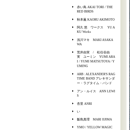
赤い鳥 AKAI TORI / THE
RED BIRDS
秋本薫 KAORU AKIMOTO
阿久 悠 ワークス YU A
KU Works
浅川マキ MAKI ASAKA
WA
荒井由実 / 松任谷由
実 ユーミン YUMI ARA
I / YUMI MATSUTOYA / Y
UMING
ARB : ALEXANDER'S RAG
TIME BAND アレキサンダ
ー・ラグタイム・バンド
アン・ルイス ANN LEWI
S
杏里 ANRI
い
飯島真理 MARI IIJIMA
YMO / YELLOW MAGIC