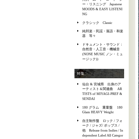
ー・リスニング Japanese
MOODS & EASY LISTENI
NG
クラシック Classic
純邦楽・民謡・落語・和楽
器 等々
ドキュメント・サウンド：
自然音・人工音・機械音
(NONE MUSIC ノン・ミュ
ージック))
特集
仙台 & 宮城県 出身のア
ーティスト＆関連曲 AR
TISTS of MIYAGI-PREF &
SENDAI
180 グラム 重量盤 180
Glam HEAVY Weight
自主制作盤 ロック / フォ
ーク / ジャズ/ ポップス /
他 Release from Indies / In
dependent Label All Categor