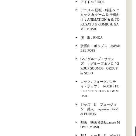
アイドル / IDOL
アニメ & 怪獣・特撮 & コ
ミック & ゲーム & 子供向
け：ANIMATION & & TO
KUSATU & COMIC & GA
ME MUSIC
演 歌 / ENKA
歌謡曲 ポップス JAPAN
ESE POPS
GS / グループ・サウン
ズ ：グループ＆ソロ / G
ROUP SOUNDS : GROUP
& SOLO
ロック / フォーク / シテ
ィ・ポップ : ROCK / FO
LK / / CITY POP / NEW M
USIC
ジャズ & フュージョ
ン 邦人 Japanese JAZZ
& FUSION
邦画 映画音楽Japanese M
OVIE MUSIC
邦人 ムード & イージ