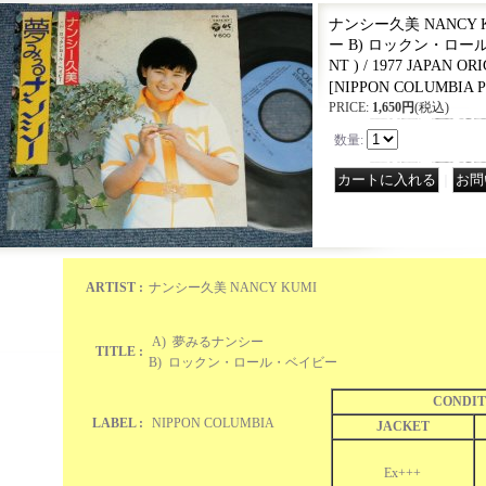
ナンシー久美 NANCY K
ー B) ロックン・ロール・
NT ) / 1977 JAPAN ORI
[
NIPPON COLUMBIA P
PRICE
:
1,650円
(税込)
数量
:
｜
ARTIST :
ナンシー久美 NANCY KUMI
A) 夢みるナンシー
TITLE :
B) ロックン・ロール・ベイビー
CONDIT
LABEL :
NIPPON COLUMBIA
JACKET
Ex+++