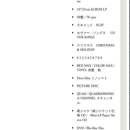
ies
10"/25cm ALBUM LP
SP盤 / 78 rpm
スキャット SCAT
カヴァー・ソングス CO
VER SONGS
クリスマス CHRISTMAS
& HOLIDAY
0 1 2 3 4 5 6 7 8 9
RED WAX / COLOR WAX /
VINYL 赤盤 他
Flexi-Disc ソノシート
PICTURE DISC
QUAD / QUADRAPHONIC
/4 CHANNEL ４チャンネ
ル
紙ジャケ / 紙ジャケット仕
様 CD / Mini-LP Paper Sle
eve CD
DVD / Blu-Ray Disc