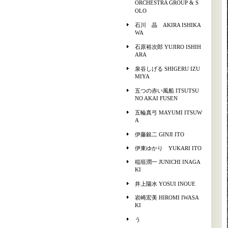
ORCHESTRA GROUP & S
OLO
石川 晶 AKIRA ISHIKA
WA
石原裕次郎 YUJIRO ISHIH
ARA
泉谷しげる SHIGERU IZU
MIYA
五つの赤い風船 ITSUTSU
NO AKAI FUSEN
五輪真弓 MAYUMI ITSUW
A
伊藤銀二 GINJI ITO
伊東ゆかり YUKARI ITO
稲垣潤一 JUNICHI INAGA
KI
井上陽水 YOSUI INOUE
岩崎宏美 HIROMI IWASA
KI
う