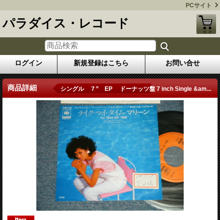
PCサイト
パラダイス・レコード
ログイン
新規登録はこちら
お問い合せ
商品詳細
シングル ７” EP ドーナッツ盤 7 inch Single &am...