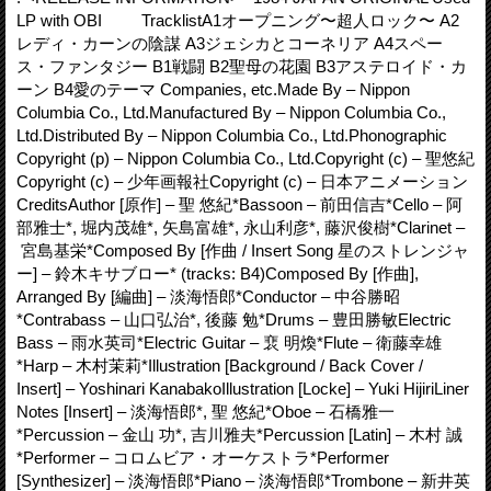
LP with OBI TracklistA1オープニング〜超人ロック〜 A2
レディ・カーンの陰謀 A3ジェシカとコーネリア A4スペー
ス・ファンタジー B1戦闘 B2聖母の花園 B3アステロイド・カ
ーン B4愛のテーマ Companies, etc.Made By – Nippon
Columbia Co., Ltd.Manufactured By – Nippon Columbia Co.,
Ltd.Distributed By – Nippon Columbia Co., Ltd.Phonographic
Copyright (p) – Nippon Columbia Co., Ltd.Copyright (c) – 聖悠紀
Copyright (c) – 少年画報社Copyright (c) – 日本アニメーション
CreditsAuthor [原作] – 聖 悠紀*Bassoon – 前田信吉*Cello – 阿
部雅士*, 堀内茂雄*, 矢島富雄*, 永山利彦*, 藤沢俊樹*Clarinet –
宮島基栄*Composed By [作曲 / Insert Song 星のストレンジャ
ー] – 鈴木キサブロー* (tracks: B4)Composed By [作曲],
Arranged By [編曲] – 淡海悟郎*Conductor – 中谷勝昭
*Contrabass – 山口弘治*, 後藤 勉*Drums – 豊田勝敏Electric
Bass – 雨水英司*Electric Guitar – 裵 明煥*Flute – 衛藤幸雄
*Harp – 木村茉莉*Illustration [Background / Back Cover /
Insert] – Yoshinari KanabakoIllustration [Locke] – Yuki HijiriLiner
Notes [Insert] – 淡海悟郎*, 聖 悠紀*Oboe – 石橋雅一
*Percussion – 金山 功*, 吉川雅夫*Percussion [Latin] – 木村 誠
*Performer – コロムビア・オーケストラ*Performer
[Synthesizer] – 淡海悟郎*Piano – 淡海悟郎*Trombone – 新井英