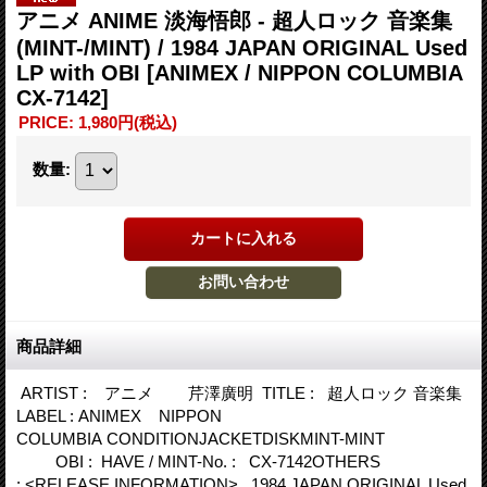
アニメ ANIME 淡海悟郎 - 超人ロック 音楽集
(MINT-/MINT) / 1984 JAPAN ORIGINAL Used
LP with OBI
[ANIMEX / NIPPON COLUMBIA
CX-7142]
PRICE
:
1,980円
(税込)
数量
:
商品詳細
ARTIST : アニメ 芹澤廣明 TITLE : 超人ロック 音楽集
LABEL : ANIMEX NIPPON
COLUMBIA CONDITIONJACKETDISKMINT-MINT
OBI : HAVE / MINT-No. : CX-7142OTHERS
: <RELEASE INFORMATION> 1984 JAPAN ORIGINAL Used