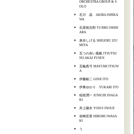
ORCHESTRA GROUP & S
OLO
石川 晶 AKIRA ISHIKA
WA
石原裕次郎 YUJIRO ISHIH
ARA
泉谷しげる SHIGERU IZU
MIYA
五つの赤い風船 ITSUTSU
NO AKAI FUSEN
五輪真弓 MAYUMI ITSUW
A
伊藤銀二 GINJI ITO
伊東ゆかり YUKARI ITO
稲垣潤一 JUNICHI INAGA
KI
井上陽水 YOSUI INOUE
岩崎宏美 HIROMI IWASA
KI
う