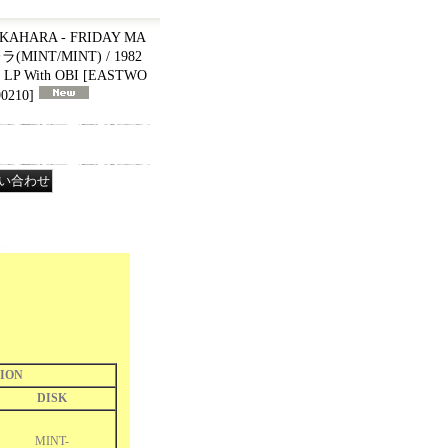
HARA - FRIDAY MA
INT/MINT) / 1982
 LP With OBI
[
EASTWO
0210
]
ION
DISK
MINT-