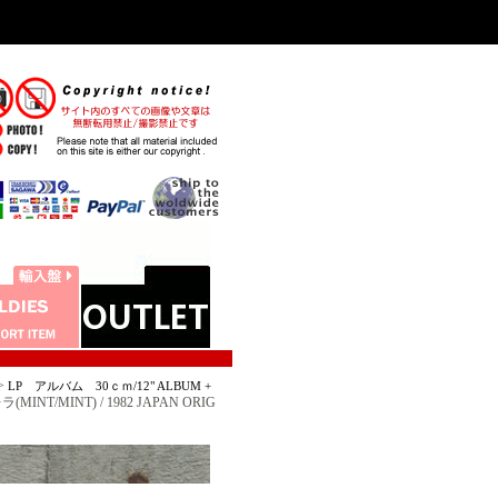
>
LP アルバム 30ｃｍ/12" ALBUM +
NT/MINT) / 1982 JAPAN ORIG