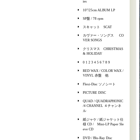
ies
10"/25cm ALBUM LP
SP盤 / 78 rpm
スキャット SCAT
カヴァー・ソングス CO
VER SONGS
クリスマス CHRISTMAS
& HOLIDAY
0 1 2 3 4 5 6 7 8 9
RED WAX / COLOR WAX /
VINYL 赤盤 他
Flexi-Disc ソノシート
PICTURE DISC
QUAD / QUADRAPHONIC
/4 CHANNEL ４チャンネ
ル
紙ジャケ / 紙ジャケット仕
様 CD / Mini-LP Paper Sle
eve CD
DVD / Blu-Ray Disc