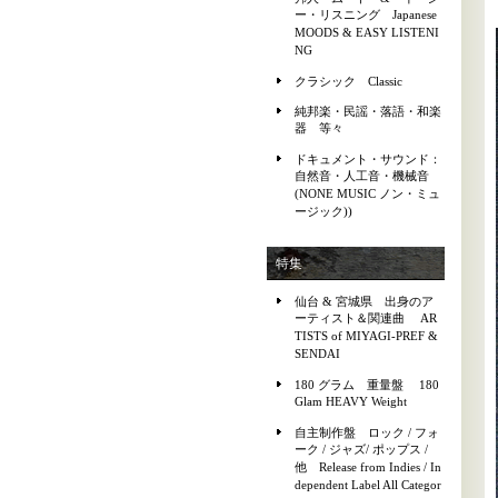
ー・リスニング Japanese
MOODS & EASY LISTENI
NG
クラシック Classic
純邦楽・民謡・落語・和楽
器 等々
ドキュメント・サウンド：
自然音・人工音・機械音
(NONE MUSIC ノン・ミュ
ージック))
特集
仙台 & 宮城県 出身のア
ーティスト＆関連曲 AR
TISTS of MIYAGI-PREF &
SENDAI
180 グラム 重量盤 180
Glam HEAVY Weight
自主制作盤 ロック / フォ
ーク / ジャズ/ ポップス /
他 Release from Indies / In
dependent Label All Categor