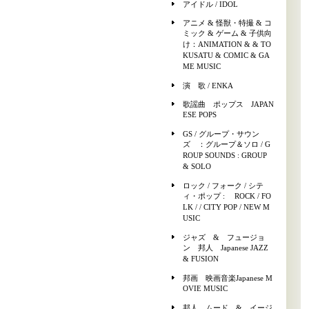
アイドル / IDOL
アニメ & 怪獣・特撮 & コ
ミック & ゲーム & 子供向
け：ANIMATION & & TO
KUSATU & COMIC & GA
ME MUSIC
演 歌 / ENKA
歌謡曲 ポップス JAPAN
ESE POPS
GS / グループ・サウン
ズ ：グループ＆ソロ / G
ROUP SOUNDS : GROUP
& SOLO
ロック / フォーク / シテ
ィ・ポップ : ROCK / FO
LK / / CITY POP / NEW M
USIC
ジャズ & フュージョ
ン 邦人 Japanese JAZZ
& FUSION
邦画 映画音楽Japanese M
OVIE MUSIC
邦人 ムード & イージ