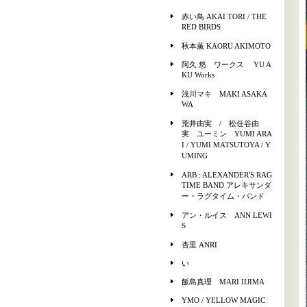
赤い鳥 AKAI TORI / THE
RED BIRDS
秋本薫 KAORU AKIMOTO
阿久 悠 ワークス YU A
KU Works
浅川マキ MAKI ASAKA
WA
荒井由実 / 松任谷由
実 ユーミン YUMI ARA
I / YUMI MATSUTOYA / Y
UMING
ARB : ALEXANDER'S RAG
TIME BAND アレキサンダ
ー・ラグタイム・バンド
アン・ルイス ANN LEWI
S
杏里 ANRI
い
飯島真理 MARI IIJIMA
YMO / YELLOW MAGIC