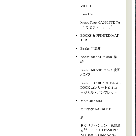
VIDEO
LaserDisc
Music Tape: CASSETTE TA
PE カセット・テープ
BOOKS & PRINTED MAT
TER
Books: 写真集
Books: SHEET MUSIC 楽
譜
Books: MOVIE BOOK 映画
パンフ
Books : TOUR ＆MUSICAL
BOOK コンサート＆ミュ
ージカル・パンフレット
MEMORABILIA
カラオケ KARAOKE
あ
ＲＣサクセション 忌野清
志郎 RC SUCCESSION /
KIYOSHIRO IMAWANO