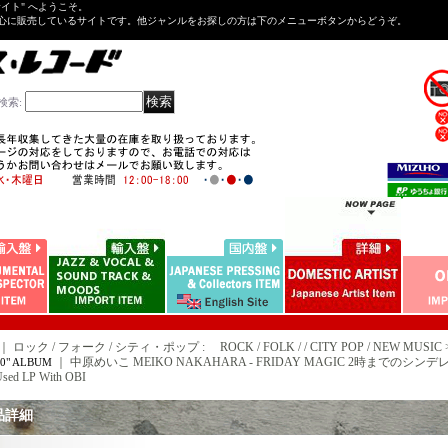
Tサイト" へようこそ。
心に販売しているサイトです。他ジャンルをお探しの方は下のメニューボタンからどうぞ。
検索
:
｜ ロック / フォーク / シティ・ポップ : ROCK / FOLK / / CITY POP / NEW MUSIC 
｜
中原めいこ MEIKO NAKAHARA - FRIDAY MAGIC 2時までのシンデレラ(MI
10" ALBUM
sed LP With OBI
品詳細