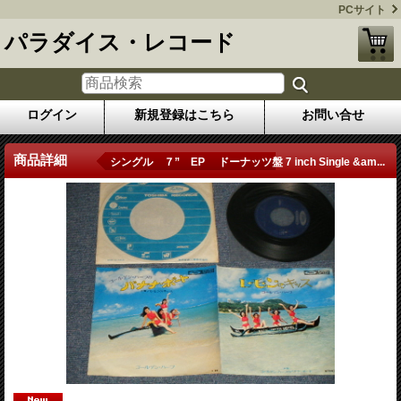
PCサイト
パラダイス・レコード
ログイン
新規登録はこちら
お問い合せ
商品詳細
シングル ７” EP ドーナッツ盤 7 inch Single &am...