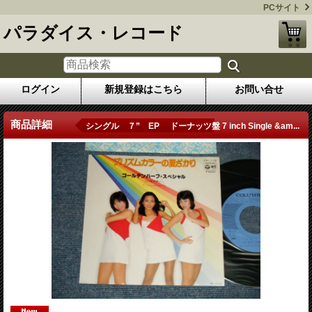
PCサイト
パラダイス・レコード
ログイン
新規登録はこちら
お問い合せ
商品詳細
シングル ７” EP ドーナッツ盤 7 inch Single &am...