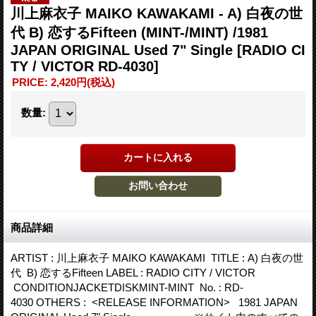
川上麻衣子 MAIKO KAWAKAMI - A) 白夜の世
代 B) 恋するFifteen (MINT-/MINT) /1981
JAPAN ORIGINAL Used 7" Single
[RADIO CI
TY / VICTOR RD-4030]
PRICE
:
2,420円
(税込)
数量
:
商品詳細
ARTIST : 川上麻衣子 MAIKO KAWAKAMI TITLE : A) 白夜の世
代 B) 恋するFifteen LABEL : RADIO CITY / VICTOR
CONDITIONJACKETDISKMINT-MINT No. : RD-
4030 OTHERS : <RELEASE INFORMATION> 1981 JAPAN