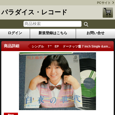
PCサイト
パラダイス・レコード
ログイン
新規登録はこちら
お問い合せ
商品詳細
シングル ７” EP ドーナッツ盤 7 inch Single &am...