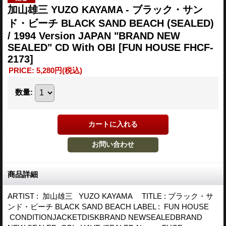
加山雄三 YUZO KAYAMA - ブラック・サン
ド・ビーチ BLACK SAND BEACH (SEALED)
/ 1994 Version JAPAN "BRAND NEW
SEALED" CD With OBI
[FUN HOUSE FHCF-
2173]
PRICE
:
5,280円
(税込)
数量
:
商品詳細
ARTIST : 加山雄三 YUZO KAYAMA TITLE : ブラック・サ
ンド・ビーチ BLACK SAND BEACH LABEL : FUN HOUSE
CONDITIONJACKETDISKBRAND NEWSEALEDBRAND