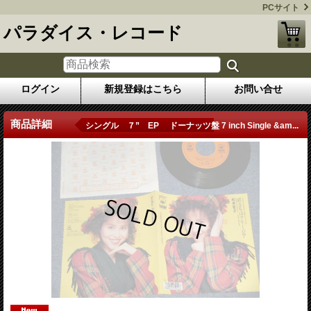
PCサイト
パラダイス・レコード
ログイン
新規登録はこちら
お問い合せ
商品詳細
シングル ７” EP ドーナッツ盤 7 inch Single &am...